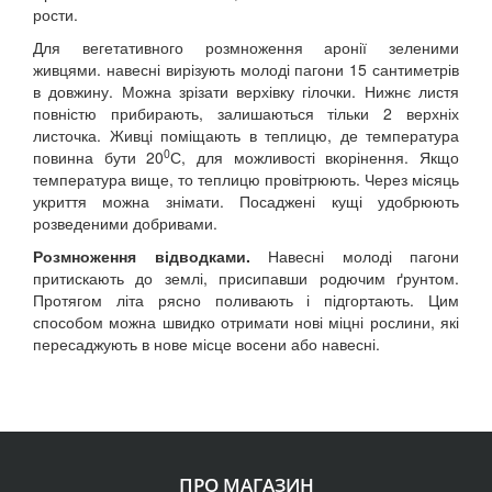
рости.
Для вегетативного розмноження аронії зеленими
живцями. навесні вирізують молоді пагони 15 сантиметрів
в довжину. Можна зрізати верхівку гілочки. Нижнє листя
повністю прибирають, залишаються тільки 2 верхніх
листочка. Живці поміщають в теплицю, де температура
0
повинна бути 20
С, для можливості вкорінення. Якщо
температура вище, то теплицю провітрюють. Через місяць
укриття можна знімати. Посаджені кущі удобрюють
розведеними добривами.
Розмноження відводками.
Навесні молоді пагони
притискають до землі, присипавши родючим ґрунтом.
Протягом літа рясно поливають і підгортають. Цим
способом можна швидко отримати нові міцні рослини, які
пересаджують в нове місце восени або навесні.
ПРО МАГАЗИН