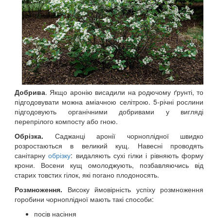
Добрива
. Якщо аронію висадили на родючому ґрунті, то
підгодовувати можна аміачною селітрою. 5-річні рослини
підгодовують органічними добривами у вигляді
перепрілого компосту або гною.
Обрізка.
Саджанці аронії чорноплідної швидко
розростаються в великий кущ. Навесні проводять
санітарну
обрізку
: видаляють сухі гілки і рівняють форму
крони. Восени кущ омолоджують, позбавляючись від
старих товстих гілок, які погано плодоносять.
Розмноження.
Високу ймовірність успіху розмноження
горобини чорноплідної мають такі способи:
посів насіння