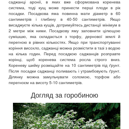
саджанці аронії, в яких вже сформована коренева
система, тоді кущ може принести перші плоди в рік
посадки. Посадкова яма повинна мати діаметр в 60
сантиметрів і глибину в 40-50 сантиметрів. Якщо
висаджуєте кілька кущів, дотримуйтесь дистанції мінімум в
2 метри між ними. Посадкову яму заповнити цілющою
сумішшю, яка складається з торфу, дернової землі й
перегною в рівних кількостях. Якщо при транспортуванні
коріння висохло, саджанці можна розмістити в тазі з водою
на кілька годин. Перед посадкою саджанців розправте
корінці, щоб коренева система росла строго вниз.
Кореневу шийку розміщайте на 10 сантиметрів під ґрунт.
Після посадки саджанці поливають і утрамбовують ґрунт.
Ділянку можна замульчувати соломою, торфом або
перегноєм на висоту 5-10 сантиметрів.
Догляд за горобиною