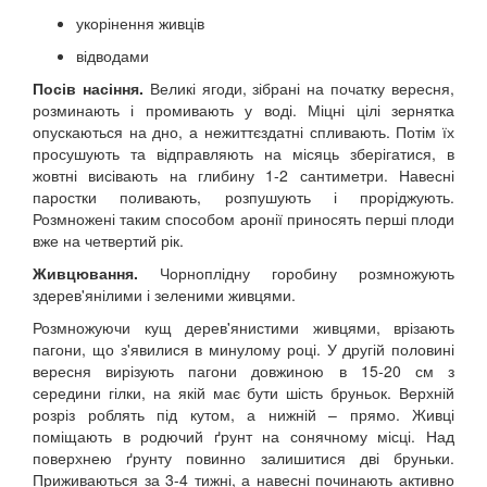
укорінення живців
відводами
Посів насіння.
Великі ягоди, зібрані на початку вересня,
розминають і промивають у воді. Міцні цілі зернятка
опускаються на дно, а нежиттєздатні спливають. Потім їх
просушують та відправляють на місяць зберігатися, в
жовтні висівають на глибину 1-2 сантиметри. Навесні
паростки поливають, розпушують і проріджують.
Розмножені таким способом аронії приносять перші плоди
вже на четвертий рік.
Живцювання.
Чорноплідну горобину розмножують
здерев'янілими і зеленими живцями.
Розмножуючи кущ дерев'янистими живцями, врізають
пагони, що з'явилися в минулому році. У другій половині
вересня вирізують пагони довжиною в 15-20 см з
середини гілки, на якій має бути шість бруньок. Верхній
розріз роблять під кутом, а нижній – прямо. Живці
поміщають в родючий ґрунт на сонячному місці. Над
поверхнею ґрунту повинно залишитися дві бруньки.
Приживаються за 3-4 тижні, а навесні починають активно