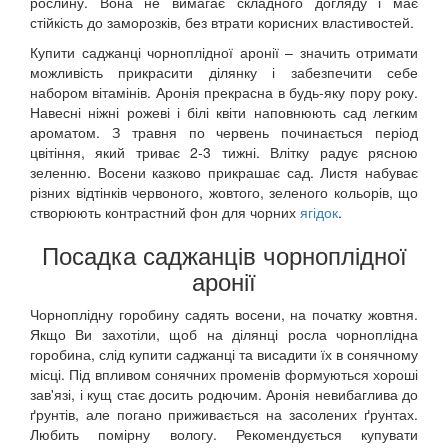
рослину. Вона не вимагає складного догляду і має
стійкість до заморозків, без втрати корисних властивостей.
Купити саджанці чорноплідної аронії – значить отримати
можливість прикрасити ділянку і забезпечити себе
набором вітамінів. Аронія прекрасна в будь-яку пору року.
Навесні ніжні рожеві і білі квіти наповнюють сад легким
ароматом. З травня по червень починається період
цвітіння, який триває 2-3 тижні. Влітку радує рясною
зеленню. Восени казково прикрашає сад. Листя набуває
різних відтінків червоного, жовтого, зеленого кольорів, що
створюють контрастний фон для чорних
ягідок
.
Посадка саджанців чорноплідної
аронії
Чорноплідну горобину садять восени, на початку жовтня.
Якщо Ви захотіли, щоб на ділянці росла чорноплідна
горобина, слід купити саджанці та висадити їх в сонячному
місці. Під впливом сонячних променів формуються хороші
зав'язі, і кущ стає досить родючим. Аронія невибаглива до
ґрунтів, але погано приживається на засолених ґрунтах.
Любить помірну вологу. Рекомендується купувати