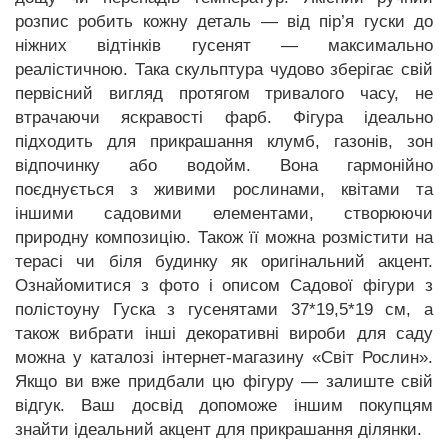
розпис робить кожну деталь — від пір’я гуски до
ніжних відтінків гусенят — максимально
реалістичною. Така скульптура чудово зберігає свій
первісний вигляд протягом тривалого часу, не
втрачаючи яскравості фарб. Фігура ідеально
підходить для прикрашання клумб, газонів, зон
відпочинку або водойм. Вона гармонійно
поєднується з живими рослинами, квітами та
іншими садовими елементами, створюючи
природну композицію. Також її можна розмістити на
терасі чи біля будинку як оригінальний акцент.
Ознайомитися з фото і описом Садової фігури з
полістоуну Гуска з гусенятами 37*19,5*19 см, а
також вибрати інші декоративні вироби для саду
можна у каталозі інтернет-магазину «Світ Рослин».
Якщо ви вже придбали цю фігуру — залиште свій
відгук. Ваш досвід допоможе іншим покупцям
знайти ідеальний акцент для прикрашання ділянки.