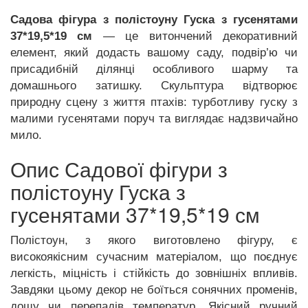
Садова фігура з полістоуну Гуска з гусенятами
37*19,5*19 см
— це витончений декоративний
елемент, який додасть вашому саду, подвір’ю чи
присадибній ділянці особливого шарму та
домашнього затишку. Скульптура відтворює
природну сцену з життя птахів: турботливу гуску з
малими гусенятами поруч та виглядає надзвичайно
мило.
Опис Садової фігури з
полістоуну Гуска з
гусенятами 37*19,5*19 см
Полістоун, з якого виготовлено фігуру, є
високоякісним сучасним матеріалом, що поєднує
легкість, міцність і стійкість до зовнішніх впливів.
Завдяки цьому декор не боїться сонячних променів,
дощу чи перепадів температур. Якісний ручний