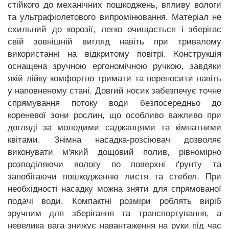
стійкого до механічних пошкоджень, впливу вологи
та ультрафіолетового випромінювання. Матеріал не
схильний до корозії, легко очищається і зберігає
свій зовнішній вигляд навіть при тривалому
використанні на відкритому повітрі. Конструкція
оснащена зручною ергономічною ручкою, завдяки
якій лійку комфортно тримати та переносити навіть
у наповненому стані. Довгий носик забезпечує точне
спрямування потоку води безпосередньо до
кореневої зони рослин, що особливо важливо при
догляді за молодими саджанцями та кімнатними
квітами. Знімна насадка-розсіювач дозволяє
виконувати м'який дощовий полив, рівномірно
розподіляючи вологу по поверхні ґрунту та
запобігаючи пошкодженню листя та стебел. При
необхідності насадку можна зняти для спрямованої
подачі води. Компактні розміри роблять виріб
зручним для зберігання та транспортування, а
невелика вага знижує навантаження на руки під час