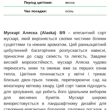
Період цвітіння:
весна
Час посадки:
осінь
Мускарі Аляска (Alaska) 8/9
– елегантний сорт
мускарі, який вирізняється своїми чистими білими
суцвіттями та ніжним ароматом. Цей ранньоцвітний
цибулинний багаторічник розпускається навесні,
приносячи до саду свіжість та легкість. Завдяки
високій морозостійкості, мускарі Аляска чудово
переносить зими та оживає вже за перших ознак
тепла. Цвітіння починається у квітні і триває
близько двох-трьох тижнів, перетворюючи сад на
мініатюрну квіткову хмару. Цей сорт також підходить
для зрізування, що робить його ідеальним вибором
для весняних букетів. Мускарі широко
використовується в ландшафтному дизайні для
створення елегантних бордюрів, групових посадок, а