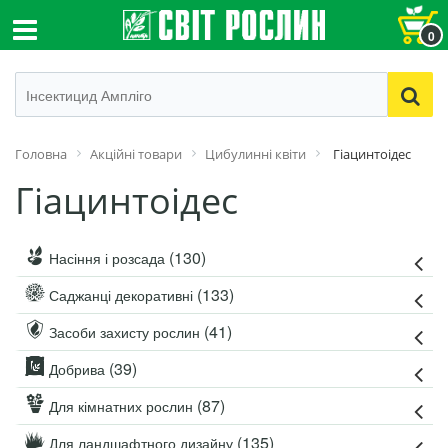
0
Головна
Акційні товари
Цибулинні квіти
Гіацинтоідес
Гіацинтоідес
(130)
Насіння і розсада
(133)
Саджанці декоративні
(41)
Засоби захисту рослин
(39)
Добрива
(87)
Для кімнатних рослин
(135)
Для ландшафтного дизайну