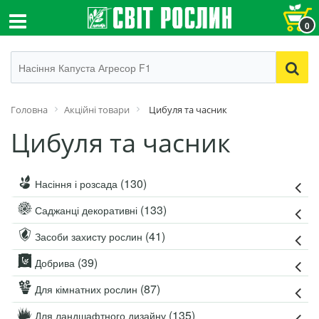
0
Головна
Акційні товари
Цибуля та часник
Цибуля та часник
(130)
Насіння і розсада
(133)
Саджанці декоративні
(41)
Засоби захисту рослин
(39)
Добрива
(87)
Для кімнатних рослин
(135)
Для ландшафтного дизайну