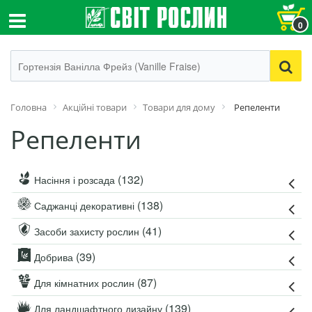
0
Головна
Акційні товари
Товари для дому
Репеленти
Репеленти
(132)
Насіння і розсада
(138)
Саджанці декоративні
(41)
Засоби захисту рослин
(39)
Добрива
(87)
Для кімнатних рослин
(139)
Для ландшафтного дизайну