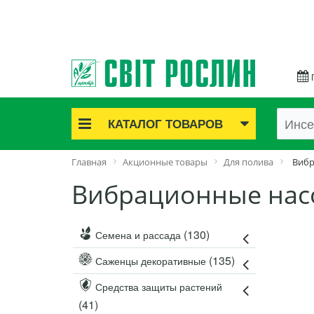
КАТАЛОГ ТОВАРОВ
Акционные товары
Главная
Акционные товары
Для полива
Вибр
Луковичные цветы
Вибрационные нас
Саженцы роз
Саженцы плодово-ягодные
Лук и чеснок
(130)
Семена и рассада
Семенной картофель
(135)
Саженцы декоративные
Семена и рассада
Саженцы декоративные
Средства защиты растений
(41)
Средства защиты растений