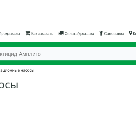
Предзаказы
Как заказать
Оплата/доставка
Самовывоз
К
ационные насосы
осы