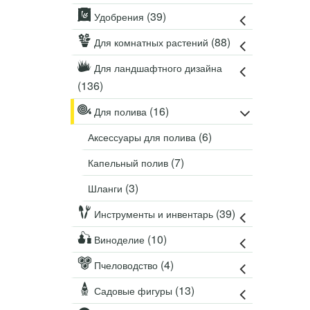
Удобрения
(39)
Удобрения
Для комнатных растений
(88)
Для комнатных растений
Для ландшафтного дизайна
Для полива
Для ландшафтного дизайна
(136)
Инструменты и инвентарь
Виноделие
(16)
Для полива
Пчеловодство
(6)
Аксессуары для полива
Садовые фигуры
Мицелий грибов
(7)
Капельный полив
Товары для дома
(3)
Шланги
Теплицы и укрывной материал
(39)
Инструменты и инвентарь
Луковичные и клубни
(10)
Виноделие
(4)
Пчеловодство
(13)
Садовые фигуры