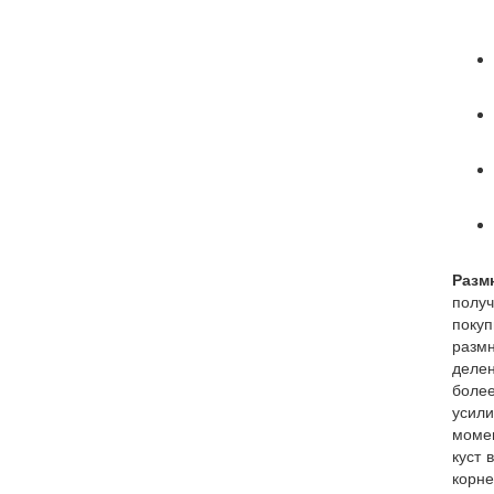
Разм
полу
покуп
размн
деле
боле
усил
момен
куст 
корне