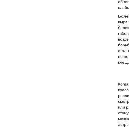
обно
слабы
Боле
выра
боле
гибе
возде
борь
стал 
не по
клещ,
Когда
красо
росл
смотр
или р
стану
можно
астры