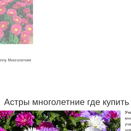
enny Многолетняя
Астры многолетние где купить
Уч
мн
уч
чу