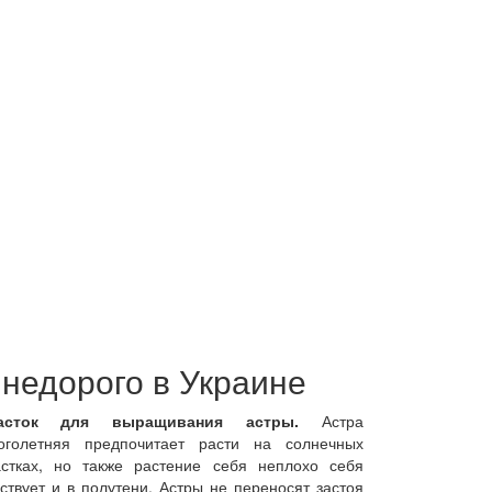
 недорого в Украине
асток для выращивания астры.
Астра
оголетняя предпочитает расти на солнечных
астках, но также растение себя неплохо себя
вствует и в полутени. Астры не переносят застоя