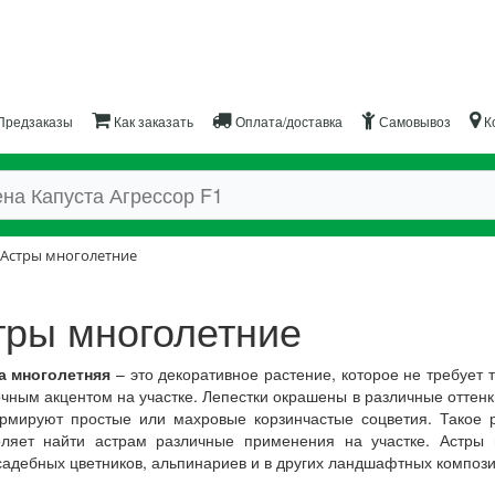
Предзаказы
Как заказать
Оплата/доставка
Самовывоз
К
Астры многолетние
тры многолетние
а многолетняя
– это декоративное растение, которое не требует т
чным акцентом на участке. Лепестки окрашены в различные оттенки
рмируют простые или махровые корзинчастые соцветия. Такое 
оляет найти астрам различные применения на участке. Астры 
садебных цветников, альпинариев и в других ландшафтных компози