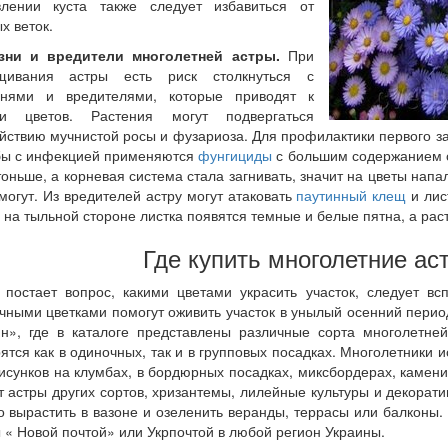
влении куста также следует избавиться от
х веток.
зни и вредители многолетней астры.
При
щивания астры есть риск столкнуться с
знями и вредителями, которые приводят к
ли цветов. Растения могут подвергаться
йствию мучнистой росы и фузариоза. Для профилактики первого з
бы с инфекцией применяются
фунгициды
с большим содержанием с
тоньше, а корневая система стала загнивать, значит на цветы напа
могут. Из вредителей астру могут атаковать
паутинный клещ
и лис
 на тыльной стороне листка появятся темные и белые пятна, а рас
Где купить многолетние ас
 постает вопрос, какими цветами украсить участок, следует в
чными цветками помогут оживить участок в унылый осенний период
ин», где в каталоге представлены различные сорта многолетне
ятся как в одиночных, так и в групповых посадках. Многолетники
исунков на клумбах, в бордюрных посадках, миксбордерах, камен
т астры других сортов, хризантемы, лилейные культуры и декорат
 вырастить в вазоне и озеленить веранды, террасы или балконы.
 « Новой почтой» или Укрпочтой в любой регион Украины.