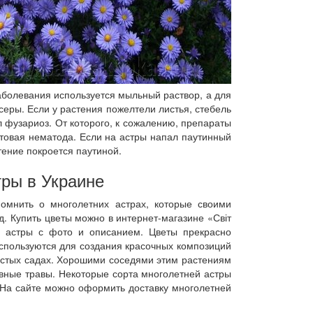
аболевания используется мыльный раствор, а для
еры. Если у растения пожелтели листья, стебель
л фузариоз. От которого, к сожалению, препараты
товая нематода. Если на астры напал паутинный
тение покроется паутиной.
тры в Украине
спомнить о многолетних астрах, которые своими
. Купить цветы можно в интернет-магазине «Світ
й астры с фото и описанием. Цветы прекрасно
 используются для создания красочных композиций
истых садах. Хорошими соседями этим растениям
ивные травы. Некоторые сорта многолетней астры
 На сайте можно оформить доставку многолетней