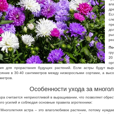
вл
др
Ес
сл
пр
до
ры
ре
По
гру
20
ор
вия для прорастания будущих растений. Если астры будут выр
ояние в 30-40 сантиметров между низкорослыми сортами, а выс
метров.
Особенности ухода за много
ура считается неприхотливой в выращивании, что позволяет обрес
го усилий и соблюдая основные правила агротехники:
Многолетняя астра – это влаголюбивое растение, потому нужда