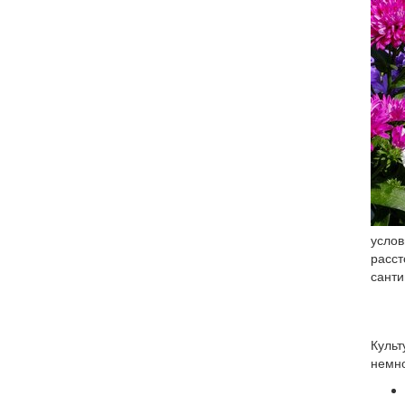
усло
расст
санти
Культ
немно