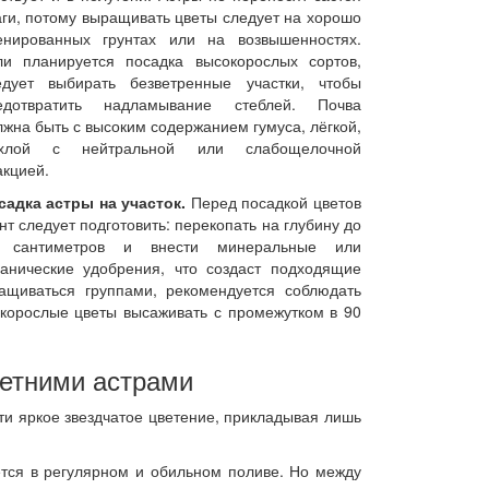
аги, потому выращивать цветы следует на хорошо
енированных грунтах или на возвышенностях.
ли планируется посадка высокорослых сортов,
едует выбирать безветренные участки, чтобы
едотвратить надламывание стеблей. Почва
лжна быть с высоким содержанием гумуса, лёгкой,
хлой с нейтральной или слабощелочной
акцией.
садка астры на участок.
Перед посадкой цветов
нт следует подготовить: перекопать на глубину до
 сантиметров и внести минеральные или
ганические удобрения, что создаст подходящие
ащиваться группами, рекомендуется соблюдать
окорослые цветы высаживать с промежутком в 90
летними астрами
ти яркое звездчатое цветение, прикладывая лишь
ется в регулярном и обильном поливе. Но между