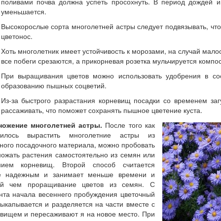
поливами почва должна успеть просохнуть. В период дождей и
уменьшается.
Высокорослые сорта многолетней астры следует подвязывать, чт
цветонос.
Хоть многолетник имеет устойчивость к морозами, на случай мало
все побеги срезаются, а прикорневая розетка мульчируется комп
При выращивания цветов можно использовать удобрения в сос
образованию пышных соцветий.
Из-за быстрого разрастания корневищ посадки со временем заг
рассаживать, что поможет сохранять пышное цветение куста.
ножение многолетней астры.
После того как
чилось вырастить многолетние астры из
ного посадочного материала, можно пробовать
ожать растения самостоятельно из семян или
нием корневищ. Второй способ считается
е надежным и занимает меньше времени и
ий чем проращивание цветов из семян. С
та начала весеннего пробуждения цветочный
выкапывается и разделяется на части вместе с
вищем и пересаживают я на новое место. При