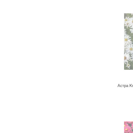
Удобрения
Для комнатных растений
Для ландшафтного дизайна
Для полива
Инструменты и инвентарь
Виноделие
Пчеловодство
Садовые фигуры
Мицелий грибов
Товары для дома
Теплицы и укрывной материал
Астра Kr
Луковичные и клубни