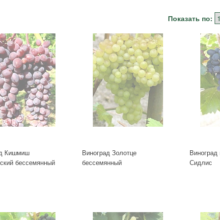
Показать по:
д Кишмиш
Виноград Золотце
Виноград
ский бессемянный
бессемянный
Сидлис