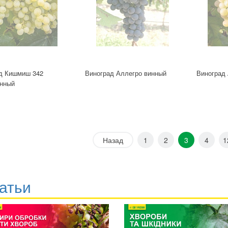
д Кишмиш 342
Виноград Аллегро винный
Виноград
нный
Назад
1
2
3
4
1
атьи