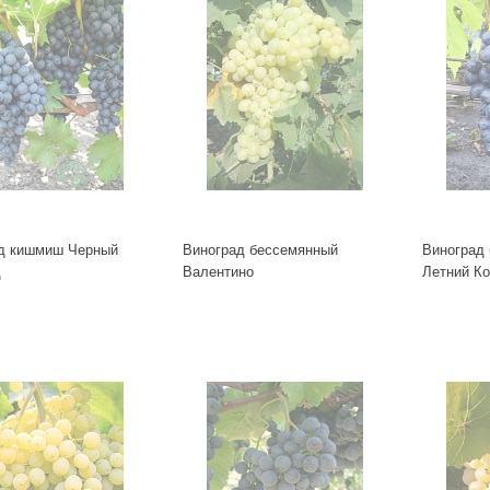
д кишмиш Черный
Виноград бессемянный
Виноград
д
Валентино
Летний К