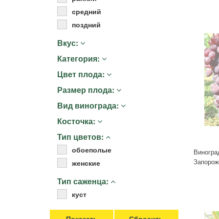
Удобрения
средний
Для комнатных растений
поздний
Для ландшафтного дизайна
Вкус:
Для полива
Категория:
Инструменты и инвентарь
Виноделие
Цвет плода:
Пчеловодство
Размер плода:
Садовые фигуры
Вид винограда:
Мицелий грибов
Косточка:
Товары для дома
Тип цветов:
Теплицы и укрывной материал
обоеполые
Луковичные и клубни
Виногра
Запорож
женские
Тип саженца:
куст