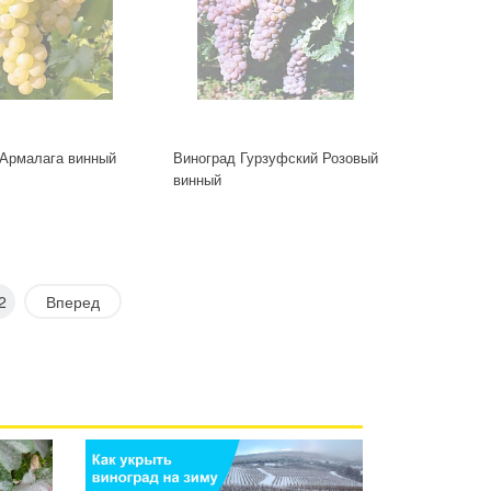
 Армалага винный
Виноград Гурзуфский Розовый
винный
2
Вперед