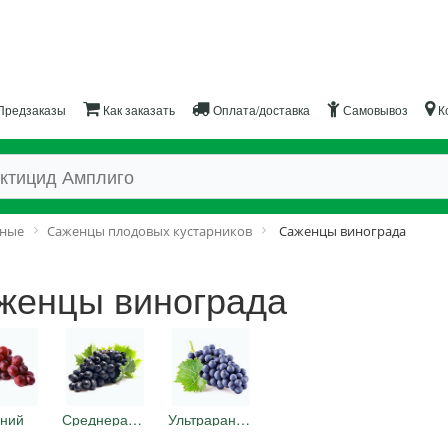
Предзаказы
Как заказать
Оплата/доставка
Самовывоз
К
дные
Саженцы плодовых кустарников
Саженцы винограда
женцы винограда
ний
Среднеранний
Ультраранний