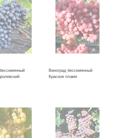
 бессемянный
Виноград бессемянный
оролевский
Красное пламя