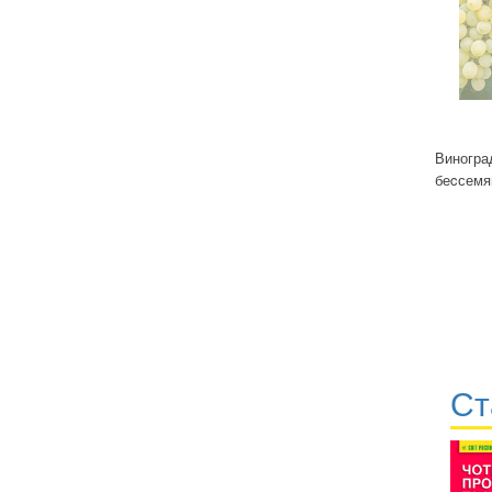
Виногра
беcсемя
Ст