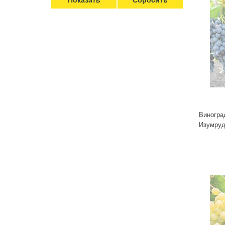
Виногра
Изумру