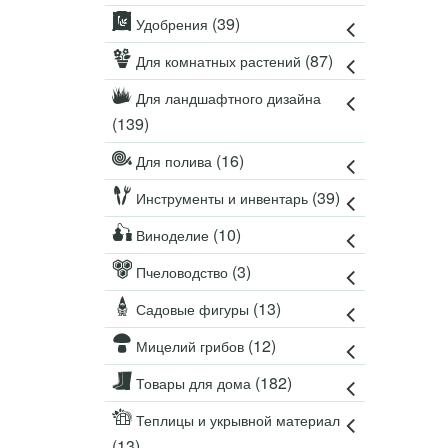
Удобрения
(39)
Удобрения
Для комнатных растений
(87)
Для комнатных растений
Для ландшафтного дизайна
Для полива
Для ландшафтного дизайна
(139)
Инструменты и инвентарь
Виноделие
(16)
Для полива
Пчеловодство
(39)
Инструменты и инвентарь
Садовые фигуры
Мицелий грибов
(10)
Виноделие
Товары для дома
(3)
Пчеловодство
Теплицы и укрывной материал
(13)
Садовые фигуры
Луковичные и клубни
(12)
Мицелий грибов
(182)
Товары для дома
Теплицы и укрывной материал
(13)