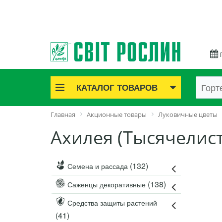
КАТАЛОГ ТОВАРОВ
Акционные товары
Главная
Акционные товары
Луковичные цветы
Луковичные цветы
Ахилея (Тысячелис
Саженцы роз
Саженцы плодово-ягодные
Лук и чеснок
(132)
Семена и рассада
Семенной картофель
(138)
Саженцы декоративные
Семена и рассада
Саженцы декоративные
Средства защиты растений
(41)
Средства защиты растений