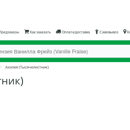
Предзаказы
Как заказать
Оплата/доставка
Самовывоз
К
Ахилея (Тысячелистник)
тник)