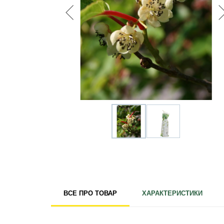
Для кімнатних рослин
Для ландшафтного дизайну
Для поливу
Інструменти та інвентар
Виноробство
Бджільництво
Садові фігури
Міцелій грибів
Товари для дому
Теплиці і покривний матеріал
Цибулинні і бульби
ВСЕ ПРО ТОВАР
ХАРАКТЕРИСТИКИ