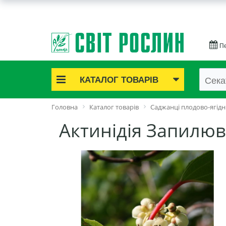
Пе
КАТАЛОГ ТОВАРІВ
Акційні товари
Головна
Каталог товарів
Саджанці плодово-ягідн
Цибулинні квіти
Актинідія Запилю
Cаджанці троянд
Саджанці плодово-ягідні
Цибуля та часник
Насіннєва картопля
Насіння і розсада
Саджанці декоративні
Засоби захисту рослин
Добрива