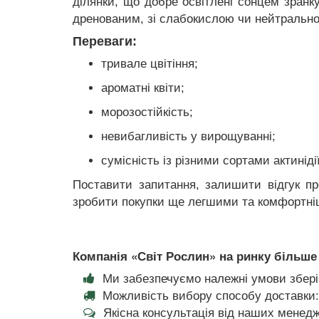
ділянки, що добре освітлені сонцем зранк
дренованим, зі слабокислою чи нейтральною
Переваги:
тривале цвітіння;
ароматні квіти;
морозостійкість;
невибагливість у вирощуванні;
сумісність із різними сортами актинідії
Поставити запитання, залишити відгук п
зробити покупки ще легшими та комфортн
Компанія «Світ Рослин» на ринку більше 
Ми забезпечуємо належні умови збері
Можливість вибору способу доставки:
Якісна консультація від наших менедж