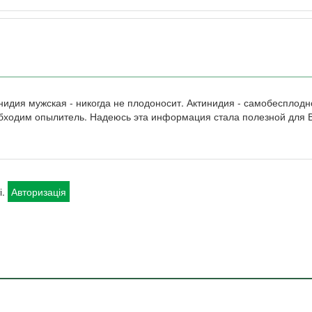
идия мужская - никогда не плодоносит. Актинидия - самобесплодно
бходим опылитель. Надеюсь эта информация стала полезной для В
і.
Авторизація