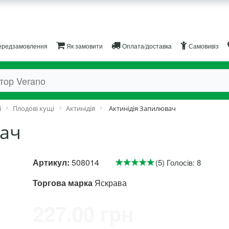
редзамовлення
Як замовити
Оплата/доставка
Самовивіз
і
Плодові кущі
Актинідія
Актинідія Запилювач
вач
Артикул:
508014
(5) Голосів: 8
Торгова марка
Яскрава
227.00 грн