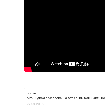
Гость
Актинидией обзавелись, а вот опылитель найти не т
27.09.2018