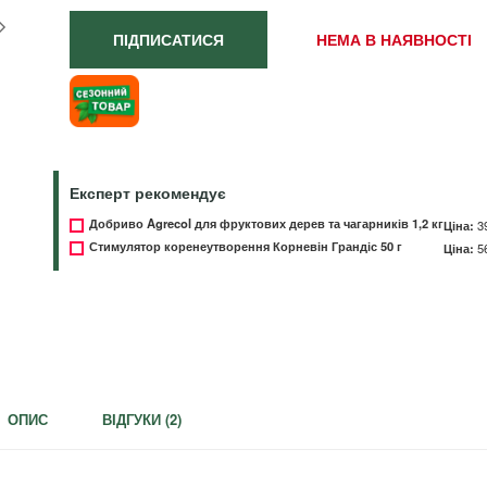
ПІДПИСАТИСЯ
НЕМА В НАЯВНОСТІ
Експерт рекомендує
Добриво Agrecol для фруктових дерев та чагарників 1,2 кг
Ціна:
3
Стимулятор коренеутворення Корневін Грандіс 50 г
Ціна:
5
ОПИС
ВІДГУКИ (
2
)