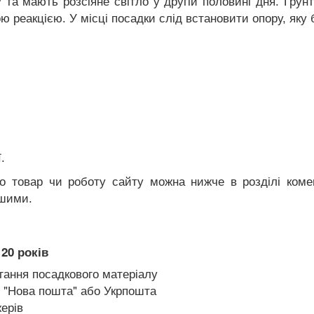
у та мають розсіяне світло у другій половині дня. Ґрун
 реакцією. У місці посадки слід встановити опору, яку 
.
ро товар чи роботу сайту можна нижче в розділі коме
ішими.
20 років
гання посадкового матеріалу
 "Нова пошта" або Укрпошта
ерів