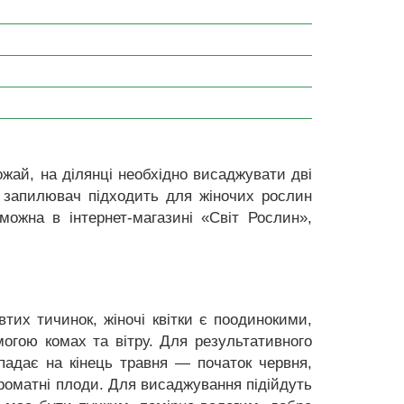
ай, на ділянці необхідно висаджувати дві
, запилювач підходить для жіночих рослин
 можна в інтернет-магазині «Світ Рослин»,
втих тичинок, жіночі квітки є поодинокими,
огою комах та вітру. Для результативного
рипадає на кінець травня — початок червня,
 ароматні плоди. Для висаджування підійдуть