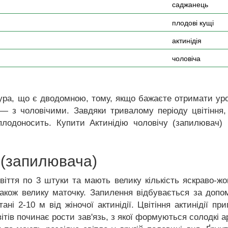
саджанець
плодові кущі
актинідія
чоловіча
ра, що є дводомною, тому, якщо бажаєте отримати урож
у — з чоловічими.
Завдяки тривалому періоду цвітіння
 плодоносить. Купити Актинідію чоловічу (запилювач)
ї (запилювача)
уцвіття по 3 штуки та мають велику кількість яскраво-жо
акож велику маточку. Запилення відбувається за допом
ні 2-10 м від жіночої актинідії. Цвітіння актинідії п
квітів починає рости зав'язь, з якої формуються солодкі