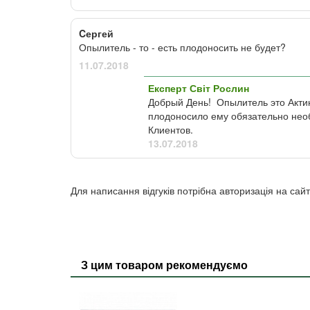
Cергей
Опылитель - то - есть плодоносить не будет?
11.07.2018
Експерт Світ Рослин
Добрый День! Опылитель это Актин
плодоносило ему обязательно нео
Клиентов.
13.07.2018
Для написання відгуків потрібна авторизація на сайт
З цим товаром рекомендуємо