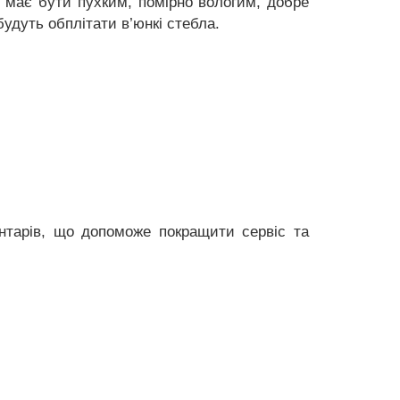
т має бути пухким, помірно вологим, добре
будуть обплітати в’юнкі стебла.
нтарів, що допоможе покращити сервіс та