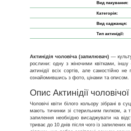
Вид пакування:
Категорія:
Вид саджанця:
Тип актинідії:
Актинідія чоловіча (запилювач)
— культу
рослини: одну з жіночими квітками, інш
актинідії всіх сортів, але самостійно не
ознайомившись з фото, цінами та описом.
Опис Актинідії чоловічо
Чоловічі квіти білого кольору зібрані в с
мають тичинки зі стерильним пилком, а т
запилення необхідно висаджувати на відста
триває до 10 днів після чого із запилених 