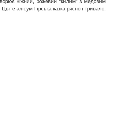
творює ніжний, рожевий "килим" з медовим
Цвіте алісум Гірська казка рясно і тривало.