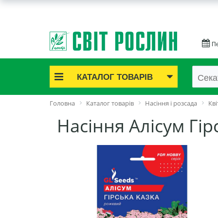
Пе
КАТАЛОГ ТОВАРІВ
Акційні товари
Головна
Каталог товарів
Насіння і розсада
Кві
Цибулинні квіти
Насіння Алісум Гір
Cаджанці троянд
Саджанці плодово-ягідні
Цибуля та часник
Насіннєва картопля
Насіння і розсада
Саджанці декоративні
Засоби захисту рослин
Добрива