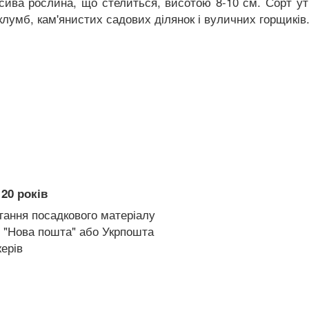
сива рослина, що стелиться, висотою 8-10 см. Сорт у
умб, кам'янистих садових ділянок і вуличних горщиків. 
20 років
гання посадкового матеріалу
 "Нова пошта" або Укрпошта
ерів