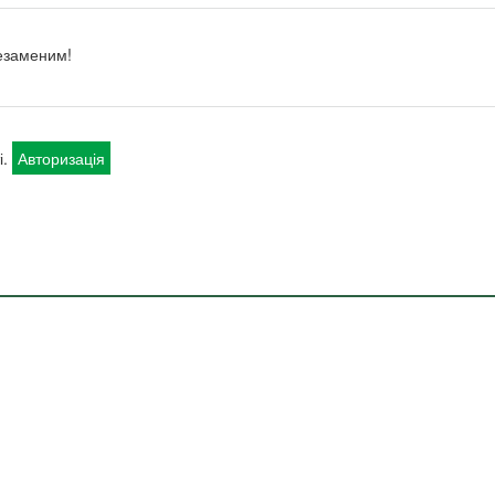
езаменим!
і.
Авторизація