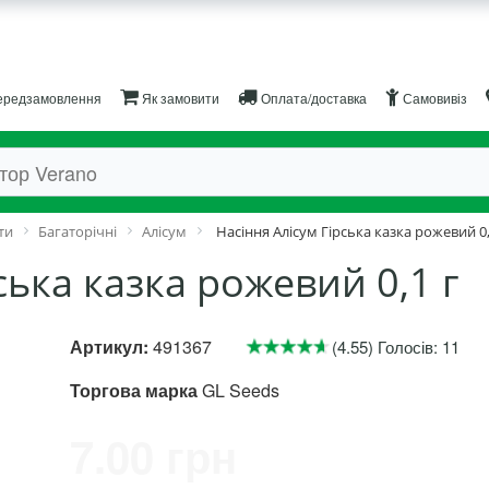
редзамовлення
Як замовити
Оплата/доставка
Самовивіз
ти
Багаторічні
Алісум
Насіння Алісум Гірська казка рожевий 0,
ська казка рожевий 0,1 г
Артикул:
491367
(4.55) Голосів: 11
Торгова марка
GL Seeds
7.00 грн