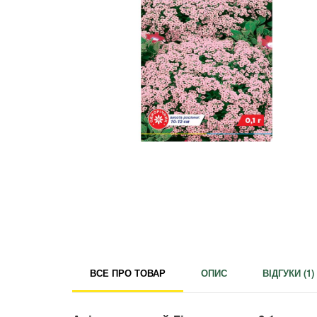
Для кімнатних рослин
Для ландшафтного дизайну
Для поливу
Інструменти та інвентар
Виноробство
Бджільництво
Садові фігури
Міцелій грибів
Товари для дому
Теплиці і покривний матеріал
Цибулинні і бульби
ВСЕ ПРО ТОВАР
ОПИС
ВІДГУКИ (
1
)