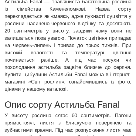
Астильба Fanal — трав'яниста багаторічна рослина
із сімейства Каменеломкові. Назва сорту
перекладається як «маяк», адже пухнасті суцвіття у
рослини насичено-червоного відтінку та досягають
20 сантиметрів у висоту, завдяки чому вони не
залишаться поза увагою. Початок цвітіння припадає
на червень-липень і триває до трьох тижнів. При
високій вологості та температурі цвітіння
починається раніше. А під час посухи чи
похолодання астильба зацвіте ближче до серпня.
Купити цибулини Астильби Fanal можна в інтернет-
магазині «Світ рослин», ознайомившись із фото,
цінами у нашому каталозі.
Опис сорту Астильба Fanal
У висоту рослина сягає 60 сантиметрів. Пагони
прямостоячі, листя з блискучою поверхнею та
зубчастими краями. Під час розпускання листя має