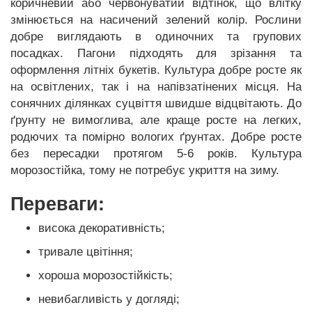
коричневий або червонуватий відтінок, що влітку
змінюється на насичений зелений колір. Рослини
добре виглядають в одиночних та групових
посадках. Пагони підходять для зрізання та
оформлення літніх букетів. Культура добре росте як
на освітлених, так і на напівзатінених місця. На
сонячних ділянках суцвіття швидше відцвітають. До
ґрунту не вимоглива, але краще росте на легких,
родючих та помірно вологих ґрунтах. Добре росте
без пересадки протягом 5-6 років. Культура
морозостійка, тому не потребує укриття на зиму.
Переваги:
висока декоративність;
тривале цвітіння;
хороша морозостійкість;
невибагливість у догляді;