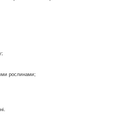
у;
ими рослинами;
ні.