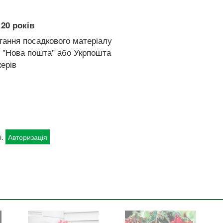
20 років
гання посадкового матеріалу
 "Нова пошта" або Укрпошта
ерів
і.
Авторизація