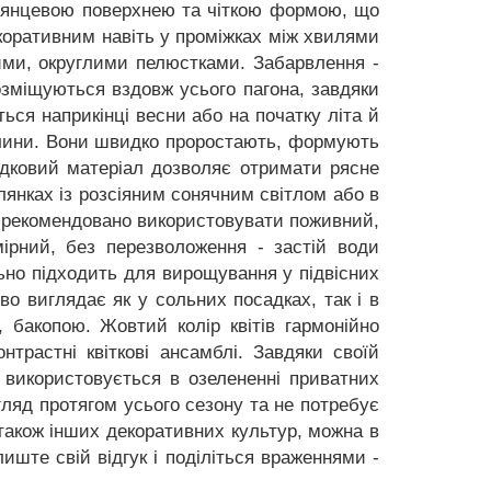
 глянцевою поверхнею та чіткою формою, що
коративним навіть у проміжках між хвилями
жними, округлими пелюстками. Забарвлення -
розміщуються вздовж усього пагона, завдяки
ься наприкінці весни або на початку літа й
слини. Вони швидко проростають, формують
садковий матеріал дозволяє отримати рясне
лянках із розсіяним сонячним світлом або в
нт рекомендовано використовувати поживний,
ірний, без перезволоження - застій води
ьно підходить для вирощування у підвісних
о виглядає як у сольних посадках, так і в
 бакопою. Жовтий колір квітів гармонійно
трастні квіткові ансамблі. Завдяки своїй
о використовується в озелененні приватних
игляд протягом усього сезону та не потребує
також інших декоративних культур, можна в
иште свій відгук і поділіться враженнями -