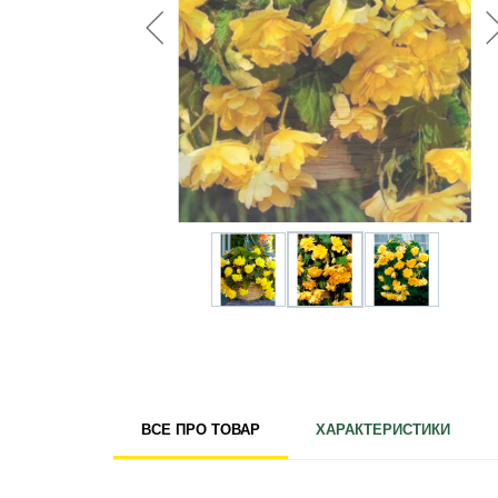
Для кімнатних рослин
Для ландшафтного дизайну
Для поливу
Інструменти та інвентар
Виноробство
Бджільництво
Садові фігури
Міцелій грибів
Товари для дому
Теплиці і покривний матеріал
Цибулинні і бульби
ВСЕ ПРО ТОВАР
ХАРАКТЕРИСТИКИ