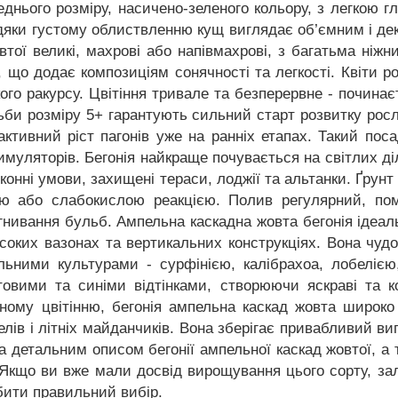
днього розміру, насичено-зеленого кольору, з легкою
авдяки густому облиствленню кущ виглядає об’ємним і де
жовтої великі, махрові або напівмахрові, з багатьма ні
ів, що додає композиціям сонячності та легкості. Квіти 
го ракурсу. Цвітіння тривале та безперервне - починаєт
льби розміру 5+ гарантують сильний старт розвитку ро
ктивний ріст пагонів уже на ранніх етапах. Такий по
имуляторів. Бегонія найкраще почувається на світлих ді
алконні умови, захищені тераси, лоджії та альтанки. Ґру
ою або слабокислою реакцією. Полив регулярний, пом
гнивання бульб. Ампельна каскадна жовта бегонія ідеал
соких вазонах та вертикальних конструкціях. Вона чудов
ьними культурами - сурфінією, калібрахоа, лобелією,
овими та синіми відтінками, створюючи яскраві та кон
ьному цвітінню, бегонія ампельна каскад жовта широк
телів і літніх майданчиків. Вона зберігає привабливий в
а детальним описом бегонії ампельної каскад жовтої, а 
 Якщо ви вже мали досвід вирощування цього сорту, зал
ити правильний вибір.