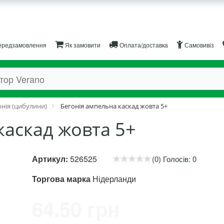
редзамовлення
Як замовити
Оплата/доставка
Самовивіз
онія (цибулини)
Бегонія ампельна каскад жовта 5+
каскад жовта 5+
Артикул:
526525
(0) Голосів: 0
Торгова марка
Нідерланди
64.50 грн