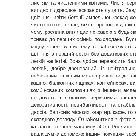
листям та численними квітами. Листя сере
вигідно підкреслює яскравість суцвіть. З
цвітіння. Квіти бегонії ампельної каскад 
чисто жовте, тепле, без сторонніх відтінк
чому рослина виглядає яскравою з будь-яко
триває до перших осінніх похолодань. Бу
міцну кореневу систему та забезпечують а
цвітіння в перший сезон без додаткових ст
легкій напівтіні. Вона добре переносить б
легкий, добре дренований, із нейтральн
небажаний, оскільки може призвести до за
кашпо, балконних ящиках, контейнерах, ви
комбінованих композиціях з іншими ампел
поєднується з білими, червоними, фіолет
декоративності, невибагливості та стабіл
дворів, балконів міських квартир, кафе, го
складного догляду. Ознайомитися з фото т
каталозі інтернет-магазину «Світ Рослин».
ваша думка допоможе іншим покупцям зроб