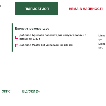
ПІДПИСАТИСЯ
НЕМА В НАЯВНОСТІ
Експерт рекомендує
Добриво Agrecol в палочках для квітучих рослин з
Ціна:
вітаміном С 30 г
грн.
Ціна:
Добриво Master Elit універсальне 330 мл
грн.
ОПИС
ВІДГУКИ (
0
)