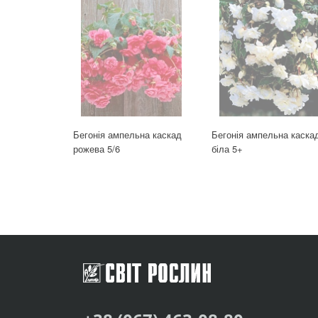
Бегонія ампельна каскад
Бегонія ампельна каска
рожева 5/6
біла 5+