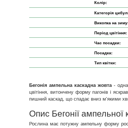
Колір:
Категорія цибул
Викопка на зиму
Період цвітіння:
Час посадки:
Посадка:
Тип квітки:
Бегонія ампельна каскадна жовта
- одна
цвітіння, витончену форму пагонів і яскра
пишний каскад, що спадає вниз м’якими хви
Опис Бегонії ампельної 
Рослина має потужну ампельну форму росту