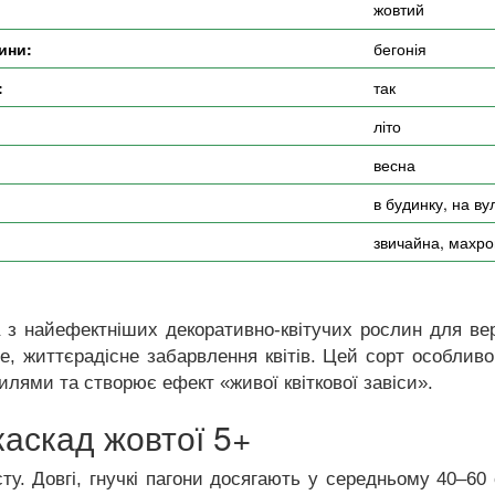
жовтий
ини:
бегонія
:
так
літо
весна
в будинку, на ву
звичайна, махро
 з найефектніших декоративно-квітучих рослин для вер
ве, життєрадісне забарвлення квітів. Цей сорт особлив
лями та створює ефект «живої квіткової завіси».
каскад жовтої 5+
. Довгі, гнучкі пагони досягають у середньому 40–60