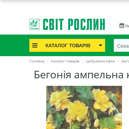
Пе
КАТАЛОГ ТОВАРІВ
Акційні товари
Головна
Каталог товарів
Цибулинні квіти
Бег
Цибулинні квіти
Бегонія ампельна 
Cаджанці троянд
Саджанці плодово-ягідні
Цибуля та часник
Насіннєва картопля
Насіння і розсада
Саджанці декоративні
Засоби захисту рослин
Добрива