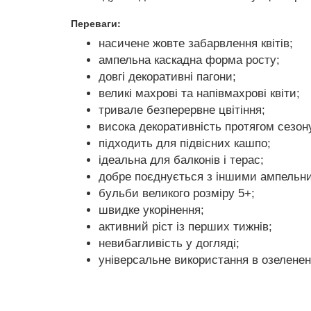
Переваги:
насичене жовте забарвлення квітів;
ампельна каскадна форма росту;
довгі декоративні пагони;
великі махрові та напівмахрові квіти;
тривале безперервне цвітіння;
висока декоративність протягом сезон
підходить для підвісних кашпо;
ідеальна для балконів і терас;
добре поєднується з іншими ампельн
бульби великого розміру 5+;
швидке укорінення;
активний ріст із перших тижнів;
невибагливість у догляді;
універсальне використання в озеленен