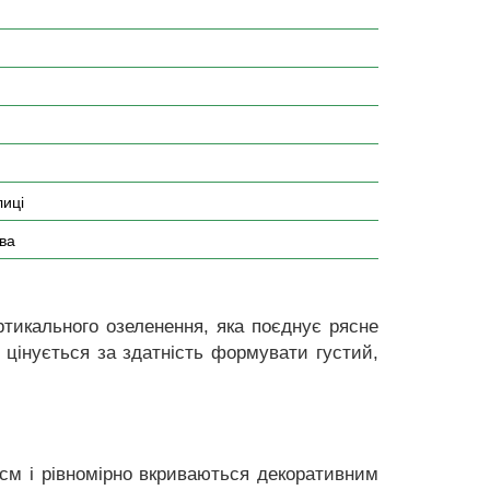
лиці
ва
тикального озеленення, яка поєднує рясне
о цінується за здатність формувати густий,
 см і рівномірно вкриваються декоративним