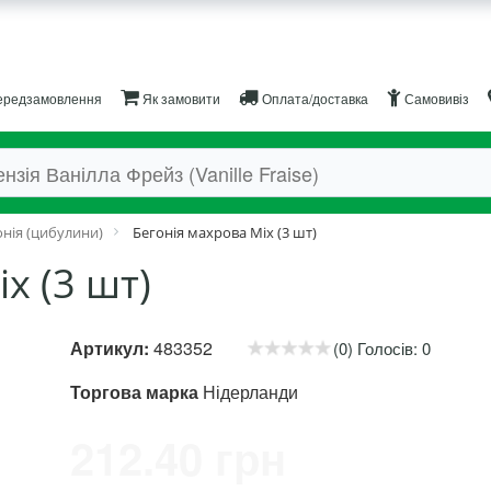
редзамовлення
Як замовити
Оплата/доставка
Самовивіз
онія (цибулини)
Бегонія махрова Міх (3 шт)
х (3 шт)
Артикул:
483352
(0) Голосів: 0
Торгова марка
Нідерланди
212.40 грн