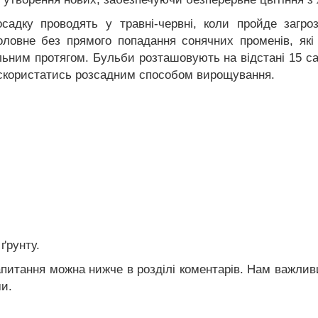
садку проводять у травні-червні, коли пройде загро
головне без прямого попадання сонячних променів, які
ильним протягом. Бульби розташовують на відстані 15 с
а скористатись розсадним способом вирощування.
 ґрунту.
апитання можна нижче в розділі коментарів. Нам важливи
ми.