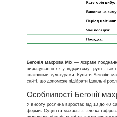
Категорія цибул
Викопка на зиму
Період цвітіння:
Час посадки:
Посадка:
Бегонія махрова Міх
— яскраве поєднання
вирощування як у відкритому ґрунті, так 
злаковими культурами. Купити Бегонію ма
сайті, що допоможе підібрати ідеальні росл
Особливості Бегонії мах
У висоту рослина виростає від 10 до 40 с
форми. Суцвіття махрові зі злегка гофров
видалення відцвілих квіток стимулюватиме 