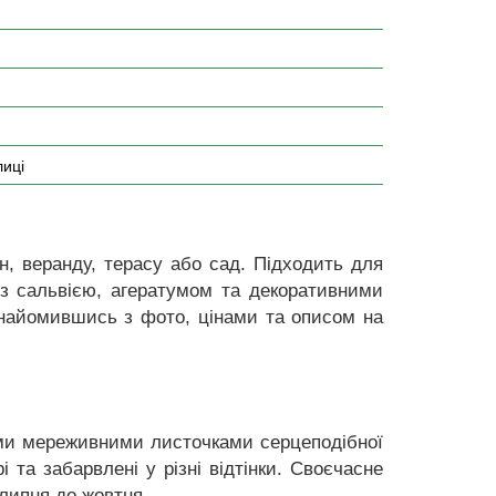
лиці
, веранду, терасу або сад. Підходить для
ч з сальвією, агератумом та декоративними
знайомившись з фото, цінами та описом на
вими мереживними листочками серцеподібної
та забарвлені у різні відтінки. Своєчасне
липня до жовтня.