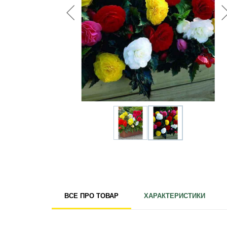
Для кімнатних рослин
Для ландшафтного дизайну
Для поливу
Інструменти та інвентар
Виноробство
Бджільництво
Садові фігури
Міцелій грибів
Товари для дому
Теплиці і покривний матеріал
Цибулинні і бульби
ВСЕ ПРО ТОВАР
ХАРАКТЕРИСТИКИ