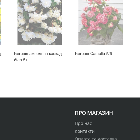
д
Бегонія ампельна каскад
Бегонія Camelia 5/6
біла 5+
ПРО МАГАЗИН
Про нас
Контакти
Оплата та доставка