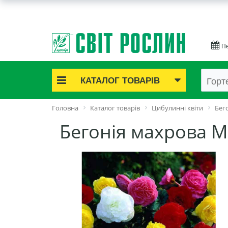
Пе
КАТАЛОГ ТОВАРІВ
Акційні товари
Головна
Каталог товарів
Цибулинні квіти
Бег
Цибулинні квіти
Бегонія махрова Мі
Cаджанці троянд
Саджанці плодово-ягідні
Цибуля та часник
Насіннєва картопля
Насіння і розсада
Саджанці декоративні
Засоби захисту рослин
Добрива