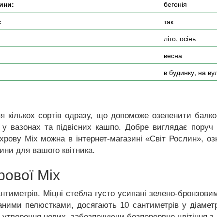
ини:
бегонія
:
так
літо, осінь
весна
в будинку, на ву
 кількох сортів одразу, що допоможе озеленити балкон
і у вазонах та підвісних кашпо. Добре виглядає пору
хрову Міх можна в інтернет-магазині «Світ Рослин», о
ини для вашого квітника.
рової Міх
антиметрів. Міцні стебла густо усипані зелено-бронзо
аними пелюстками, досягають 10 сантиметрів у діаметрі 
утворення нових, забезпечуючи безперервне цвітіння з 