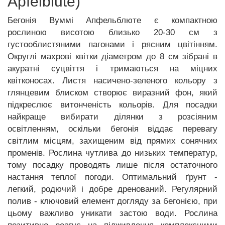
Apfelblute)
Бегонія Вуммі Апфельблюте є компактною
рослиною висотою близько 20-30 см з
густооблистяними пагонами і рясним цвітінням.
Округлі махрові квітки діаметром до 8 см зібрані в
акуратні суцвіття і тримаються на міцних
квітконосах. Листя насичено-зеленого кольору з
глянцевим блиском створює виразний фон, який
підкреслює витонченість кольорів. Для посадки
найкраще вибирати ділянки з розсіяним
освітленням, оскільки бегонія віддає перевагу
світлим місцям, захищеним від прямих сонячних
променів. Рослина чутлива до низьких температур,
тому посадку проводять лише після остаточного
настання теплої погоди. Оптимальний ґрунт -
легкий, родючий і добре дренований. Регулярний
полив - ключовий елемент догляду за бегонією, при
цьому важливо уникати застою води. Рослина