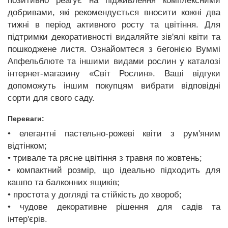
позитивно реагує на підживлення комплексними
добривами, які рекомендується вносити кожні два
тижні в період активного росту та цвітіння. Для
підтримки декоративності видаляйте зів'ялі квіти та
пошкоджене листя. Ознайомтеся з бегонією Вуммі
Апфельблюте та іншими видами рослин у каталозі
інтернет-магазину «Світ Рослин». Ваші відгуки
допоможуть іншим покупцям вибрати відповідні
сорти для свого саду.
Переваги:
• елегантні пастельно-рожеві квіти з рум'яним
відтінком;
• тривале та рясне цвітіння з травня по жовтень;
• компактний розмір, що ідеально підходить для
кашпо та балконних ящиків;
• простота у догляді та стійкість до хвороб;
• чудове декоративне рішення для садів та
інтер'єрів.