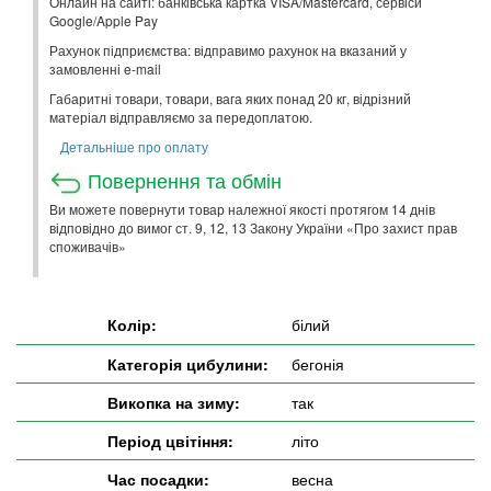
Онлайн на сайті: банківська картка VISA/Mastercard, сервіси
Google/Apple Pay
Рахунок підприємства: відправимо рахунок на вказаний у
замовленні e-mail
Габаритні товари, товари, вага яких понад 20 кг, відрізний
матеріал відправляємо за передоплатою.
Детальніше про оплату
Повернення та обмін
Ви можете повернути товар належної якості протягом 14 днів
відповідно до вимог ст. 9, 12, 13 Закону України «Про захист прав
споживачів»
Колір:
білий
Категорія цибулини:
бегонія
Викопка на зиму:
так
Період цвітіння:
літо
Час посадки:
весна