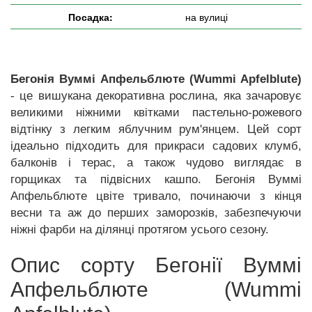
Посадка:
на вулиці
Бегонія Вуммі Апфельблюте (Wummi Apfelblute)
- це вишукана декоративна рослина, яка зачаровує
великими ніжними квітками пастельно-рожевого
відтінку з легким яблучним рум'янцем. Цей сорт
ідеально підходить для прикраси садових клумб,
балконів і терас, а також чудово виглядає в
горщиках та підвісних кашпо. Бегонія Вуммі
Апфельблюте цвіте тривало, починаючи з кінця
весни та аж до перших заморозків, забезпечуючи
ніжні фарби на ділянці протягом усього сезону.
Опис сорту Бегонії Вуммі
Апфельблюте (Wummi