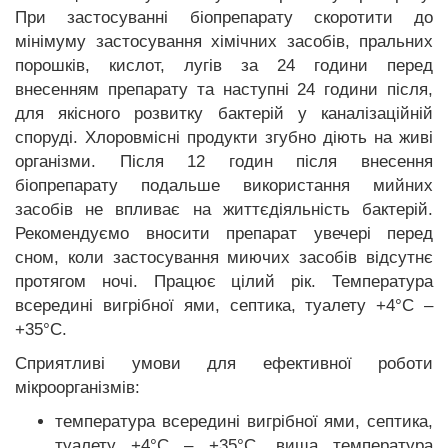
При застосуванні біопрепарату скоротити до
мінімуму застосування хімічних засобів, пральних
порошків, кислот, лугів за 24 години перед
внесенням препарату та наступні 24 години після,
для якісного розвитку бактерій у каналізаційній
споруді. Хлоровмісні продукти згубно діють на живі
організми. Після 12 годин після внесення
біопрепарату подальше використання мийних
засобів не впливає на життєдіяльність бактерій.
Рекомендуємо вносити препарат увечері перед
сном, коли застосування миючих засобів відсутнє
протягом ночі. Працює цілий рік. Температура
всередині вигрібної ями, септика, туалету +4°С –
+35°С.
Сприятливі умови для ефективної роботи
мікроорганізмів:
температура всередині вигрібної ями, септика,
туалету +4°С – +35°С, вища температура