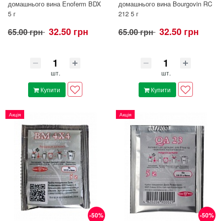
домашнього вина Enoferm BDX
домашнього вина Bourgovin RC
5 г
212 5 г
32.50 грн
32.50 грн
65.00 грн
65.00 грн
шт.
шт.
Купити
Купити
Акція
Акція
-50%
-50%