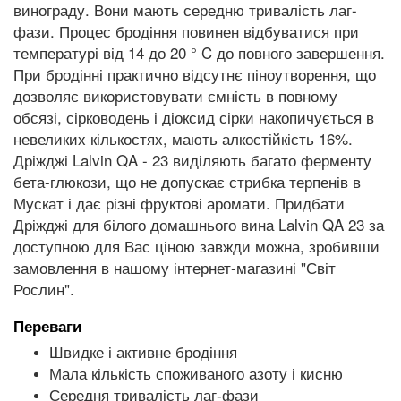
винограду. Вони мають середню тривалість лаг-
фази. Процес бродіння повинен відбуватися при
температурі від 14 до 20 ° C до повного завершення.
При бродінні практично відсутнє піноутворення, що
дозволяє використовувати ємність в повному
обсязі, сірководень і діоксид сірки накопичується в
невеликих кількостях, мають алкостійкість 16%.
Дріжджі Lalvin QA - 23 виділяють багато ферменту
бета-глюкози, що не допускає стрибка терпенів в
Мускат і дає різні фруктові аромати. Придбати
Дріжджі для білого домашнього вина Lalvin QA 23 за
доступною для Вас ціною завжди можна, зробивши
замовлення в нашому інтернет-магазині "Світ
Рослин".
Переваги
Швидке і активне бродіння
Мала кількість споживаного азоту і кисню
Середня тривалість лаг-фази