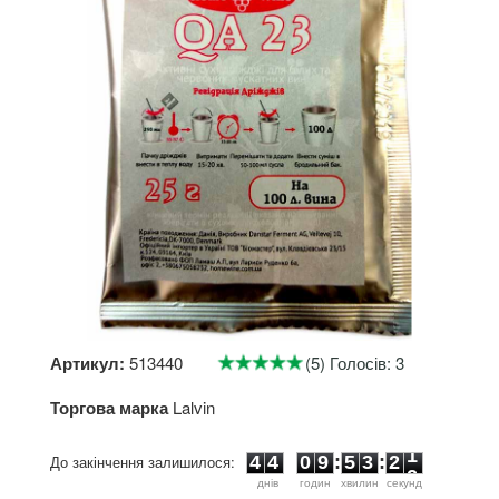
Артикул:
513440
(5) Голосів: 3
Торгова марка
Lalvin
4
4
0
9
5
3
2
1
До закінчення залишилося:
4
4
0
9
:
5
3
:
2
1
днiв
годин
хвилин
секунд