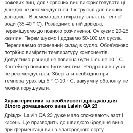
рожевих вин, для червоних вин використовувати ці
дріжджі не рекомендується. Інструкція для винних
дріжджів : Візьмемо десятикратну кількість теплої
води (35-40 ° C). Розводимо в ній дріжджі,
перемішуємо до повного розчинення. Очікуємо 20-25
хвилин. Перемішуємо і додаємо 50-100 мл сусла.
Переливаємо отриманий склад в сусло. Обов'язково
потрібно виміряти температуру компонентів.
Допустима різниця не повинна бути більше 10 ° C.
Контейнер повинен бути чистим. Регідрація в суслі
не рекомендується. Зберігати необхідно при
температурах від 5 ° C-10 ° C, вакуумну оболонку не
можна порушувати.
Характеристики та особливості дріжджів для
білого домашнього вина Lalvin QA 23
Дріжджі Lalvin QA 23 дуже мало споживають азот і
кисень. Це призводить до швидкого бродіння вина
при ферментації вин з благородного сорту