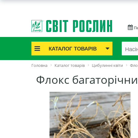
Пе
КАТАЛОГ ТОВАРІВ
Акційні товари
Головна
Каталог товарів
Цибулинні квіти
Фло
Цибулинні квіти
Флокс багаторічни
Cаджанці троянд
Саджанці плодово-ягідні
Цибуля та часник
Насіннєва картопля
Насіння і розсада
Саджанці декоративні
Засоби захисту рослин
Добрива