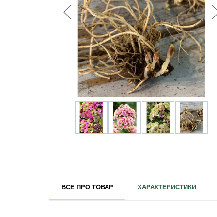
Для кімнатних рослин
Для ландшафтного дизайну
Для поливу
Інструменти та інвентар
Виноробство
Бджільництво
Садові фігури
Міцелій грибів
Товари для дому
Теплиці і покривний матеріал
Цибулинні і бульби
ВСЕ ПРО ТОВАР
ХАРАКТЕРИСТИКИ