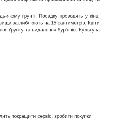
ь-якому ґрунті. Посадку проводять у кінці
евища заглиблюють на 15 сантиметрів. Квіти
ня ґрунту та видалення бур’янів. Культура
олить покращити сервіс, зробити покупки