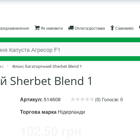
редзамовлення
Як замовити
Оплата/доставка
Самовивіз
кс
Флокс багаторічний Sherbet Blend 1
й Sherbet Blend 1
Артикул:
514608
(0) Голосів: 0
Торгова марка
Нідерланди
102.50 грн