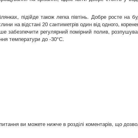
янках, підійде також легка півтінь. Добре росте на буд
слини на відстані 20 сантиметрів один від одного, корен
ише забезпечити регулярний помірний полив, розпушуван
ення температури до -30°C.
питання ви можете нижче в розділі коментарів, що дозв