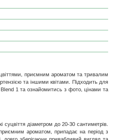
цвіттями, приємним ароматом та тривалим
ортензією та іншими квітами. Підходить для
 Blend 1 та ознайомитись з фото, цінами та
 суцвіття діаметром до 20-30 сантиметрів.
м приємним ароматом, припадає на період з
і, довго зберігаючи привабливий вигляд та