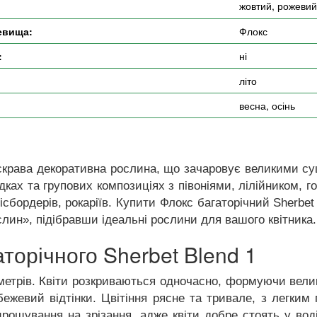
жовтий, рожевий
евища:
Флокс
:
ні
літо
весна, осінь
крава декоративна рослина, що зачаровує великими су
дках та групових композиціях з півоніями, лілійником, г
бордерів, рокаріїв. Купити Флокс багаторічний Sherbet
слин», підібравши ідеальні рослини для вашого квітника.
торічного Sherbet Blend 1
етрів. Квіти розкриваються одночасно, формуючи великі
ежевий відтінки. Цвітіння рясне та тривале, з легки
ирощування на зрізання, адже квіти добре стоять у вод