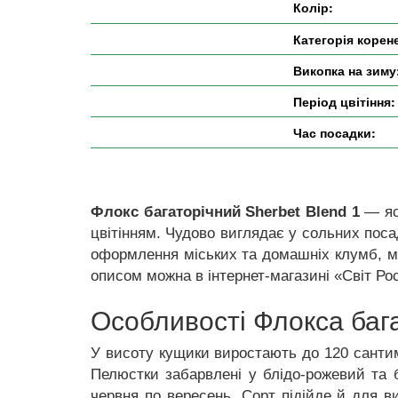
Колір:
Категорія корен
Викопка на зиму
Період цвітіння:
Час посадки:
Флокс багаторічний Sherbet Blend 1
— яс
цвітінням. Чудово виглядає у сольних поса
оформлення міських та домашніх клумб, міс
описом можна в інтернет-магазині «Світ Ро
Особливості Флокса бага
У висоту кущики виростають до 120 сантим
Пелюстки забарвлені у блідо-рожевий та б
червня по вересень. Сорт підійде й для в