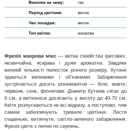
Викопка на зиму:
так
Період цвітіння:
весна
Час посадки:
весна
Тип квітки:
махрова
Фрезія махрова мікс
— квітка сімейства ірисових,
незвичайна, яскрава і дуже ароматна. Завдяки
великій кількості пелюсток різного розміру, бутони
здаються великими і об'ємними. Забарвлення
зустрічається досить різноманітне — біле, жовте,
червоне, синє, фіолетове. Діаметр бутонів сягає до
6 см, а квітконоси досягають у висоту до 40-70 см.
Квіти розпускаються не всі відразу, а поступово, тим
самим забезпечують тривале цвітіння. Листя
гладеньке, витягнуте, світло-зеленого забарвлення.
Фрезія цвіте з липня по серпень.