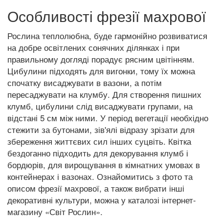
Особливості фрезії махрової
Рослина теплолюбна, буде гармонійно розвиватися
на добре освітлених сонячних ділянках і при
правильному догляді порадує рясним цвітінням.
Цибулини підходять для вигонки, тому їх можна
спочатку висаджувати в вазони, а потім
пересаджувати на клумбу. Для створення пишних
клумб, цибулини слід висаджувати групами, на
відстані 5 см між ними. У період вегетації необхідно
стежити за бутонами, зів'ялі відразу зрізати для
збереження життєвих сил інших суцвіть. Квітка
бездоганно підходить для декорування клумб і
бордюрів, для вирощування в кімнатних умовах в
контейнерах і вазонах. Ознайомитись з фото та
описом фрезії махрової, а також вибрати інші
декоративні культури, можна у каталозі інтернет-
магазину «Світ Рослин».