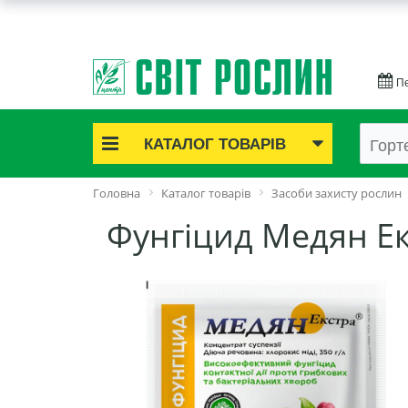
Пе
КАТАЛОГ ТОВАРІВ
Акційні товари
Головна
Каталог товарів
Засоби захисту рослин
Цибулинні квіти
Фунгіцид Медян Ек
Cаджанці троянд
Саджанці плодово-ягідні
Цибуля та часник
Насіннєва картопля
Насіння і розсада
Саджанці декоративні
Засоби захисту рослин
Добрива