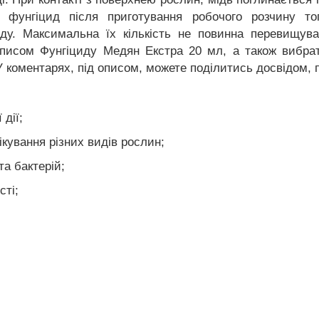
ь фунгіцид після приготування робочого розчину т
оду. Максимальна їх кількість не повинна перевищува
писом Фунгіциду Медян Екстра 20 мл, а також вибра
 У коментарях, під описом, можете поділитись досвідом, 
дії;
кування різних видів рослин;
та бактерій;
сті;