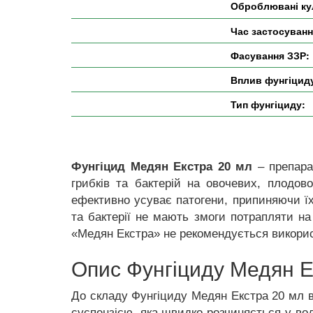
Оброблювані ку
Час застосуванн
Фасування ЗЗР:
Вплив фунгіцид
Тип фунгіциду:
Фунгіцид Медян Екстра 20 мл
– препара
грибків та бактерій на овочевих, плодово
ефективно усуває патогени, припиняючи їх
та бактерії не мають змоги потрапляти на
«Медян Екстра» не рекомендується викорис
Опис Фунгіциду Медян Е
До складу Фунгіциду Медян Екстра 20 мл в
суспензією, яка швидко розчиняється у вод