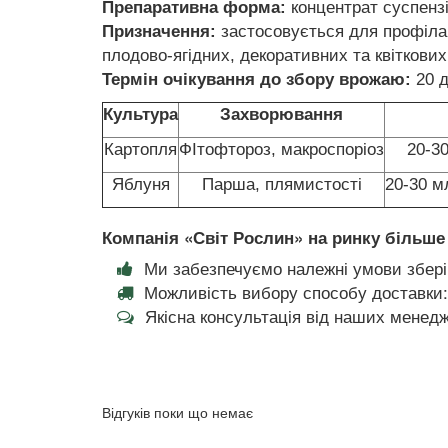
Препаративна форма:
концентрат суспензі
Призначення:
застосовується для профілак
плодово-ягідних, декоративних та квіткових
Термін очікування до збору врожаю:
20 д
Культура
Захворювання
Картопля
ФІтофтороз, макроспоріоз
20-30
Яблуня
Парша, плямистості
20-30 м
Компанія «Світ Рослин» на ринку більше 
Ми забезпечуємо належні умови збері
Можливість вибору способу доставки:
Якісна консультація від наших менедж
Відгуків поки що немає