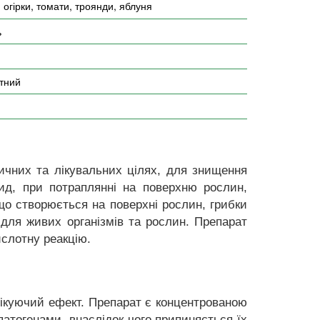
 огірки, томати, троянди, яблуня
ь
тний
ичних та лікувальних цілях, для знищення
іцид, при потраплянні на поверхню рослин,
що створюється на поверхні рослин, грибки
 для живих організмів та рослин. Препарат
слотну реакцію.
фікуючий ефект. Препарат є концентрованою
патогенами, внаслідок чого припиняється їх