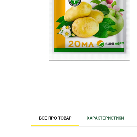
Для кімнатних рослин
Для ландшафтного дизайну
Для поливу
Інструменти та інвентар
Виноробство
Бджільництво
Садові фігури
Міцелій грибів
Товари для дому
Теплиці і покривний матеріал
Цибулинні і бульби
ВСЕ ПРО ТОВАР
ХАРАКТЕРИСТИКИ