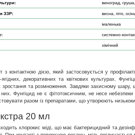
льтури:
виноград, груша,
я ЗЗР:
весна, літо, осін
маленька
у:
системно-контак
хімічний
т з контактною дією, який застосовується у профілакт
-ягідних, декоративних та квіткових культурах. Фунг
 зростання та розмноження. Завдяки захисному шару, 
 них. Фунгіцид не є фітотоксичним, не несе небезпеки
товувати разом із препаратами, що утворюють низькоки
кстра 20 мл
ходить хлорокис міді, що має бактерицидний та дезін
і. При контакті з поверхнею рослин, мідь поглинається 