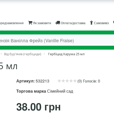
редзамовлення
Як замовити
Оплата/доставка
Самовивіз
Від бур'янів (гербіциди)
Гербіцид Харума 25 мл
5 мл
Артикул:
532213
(0) Голосів: 0
Торгова марка
Сімейний сад
38.00 грн