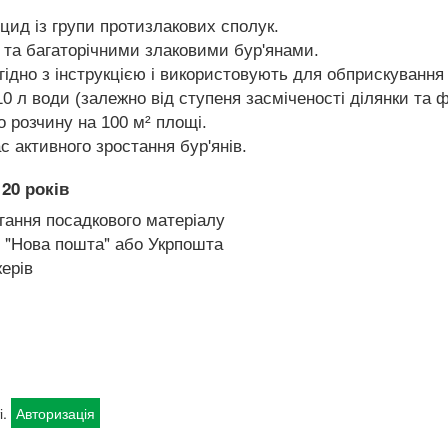
цид із групи протизлакових сполук.
 та багаторічними злаковими бур'янами.
гідно з інструкцією і використовують для обприскування 
0 л води (залежно від ступеня засміченості ділянки та ф
о розчину на 100 м² площі.
с активного зростання бур'янів.
20 років
гання посадкового матеріалу
 "Нова пошта" або Укрпошта
ерів
і.
Авторизація