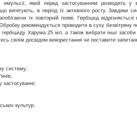
у емульсії, який перед застосуванням розводять у в
що вегетують, в період їх активного росту. Завдяки си
запобігаючи їх повторній появі. Гербіцид відрізняється
Обробку рекомендується проводити в суху безвітряну пог
гербіциду Харума 25 мл, а також вибрати інші засоби 
ись своїм досвідом використання чи поставити запитанн
ву систему;
янів;
 застосуванні;
ських культур.