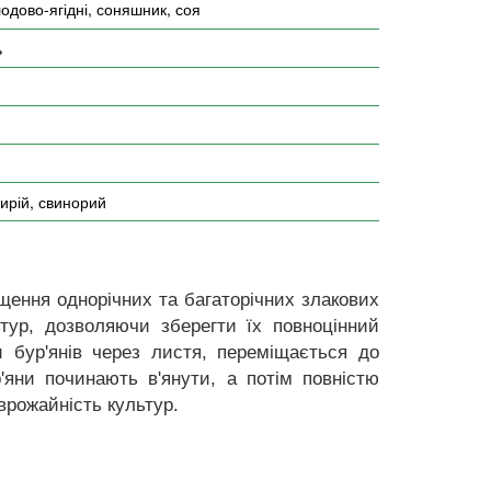
лодово-ягідні, соняшник, соя
ь
пирій, свинорий
щення однорічних та багаторічних злакових
ьтур, дозволяючи зберегти їх повноцінний
и бур'янів через листя, переміщається до
'яни починають в'янути, а потім повністю
врожайність культур.