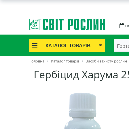
Пе
КАТАЛОГ ТОВАРІВ
Акційні товари
Головна
Каталог товарів
Засоби захисту рослин
Цибулинні квіти
Гербіцид Харума 2
Cаджанці троянд
Саджанці плодово-ягідні
Цибуля та часник
Насіннєва картопля
Насіння і розсада
Саджанці декоративні
Засоби захисту рослин
Добрива