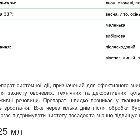
льтури:
льон, овочеві, п
я ЗЗР:
весна, літо, осін
маленька
вибіркова
ання:
післясходовий
вівстюг, мишій, 
парат системної дії, призначений для ефективного зни
для захисту овочевих, технічних та декоративних кул
оживні речовини. Препарат швидко проникає у тканин
 зростання. Вже через кілька днів після обробки бур
агає підтримувати чистоту посадок та значно підвищує 
25 мл