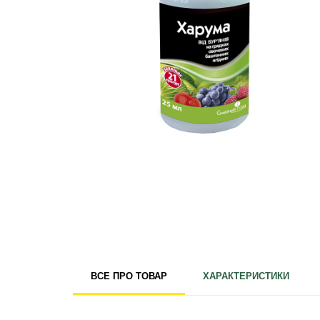
Для кімнатних рослин
Для ландшафтного дизайну
Для поливу
Інструменти та інвентар
Виноробство
Бджільництво
Садові фігури
Міцелій грибів
Товари для дому
Теплиці і покривний матеріал
Цибулинні і бульби
ВСЕ ПРО ТОВАР
ХАРАКТЕРИСТИКИ