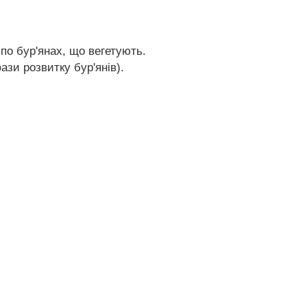
по бур'янах, що вегетують.
ази розвитку бур'янів).