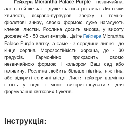
- незвичайна,
Гейхера Micrantha Palace Purple
але в той же час - дуже красива рослина. Листочки
хвилясті, яскраво-пурпурові зверху і темно-
фіолетові знизу, своєю формою дуже нагадують
кленові листки. Рослина досить висока, у висоту
досягає 45 - 50 сантиметрів. Цвіте
Micrantha
Гейхера
Palace Purple влітку, а саме - з середини липня і до
кінця серпня. Морозостійкість хороша, до - 30
градусів. Гармонійно прикрасить своєю
незвичайною формою і кольором Ваш сад або
галявину. Рослина любить більше півтінь, ніж тінь,
або відкриті сонячні місця. Листя гейхери відмінно
стоїть у воді і може використовуватися для
формування квіткових букетів.
Інструкція: