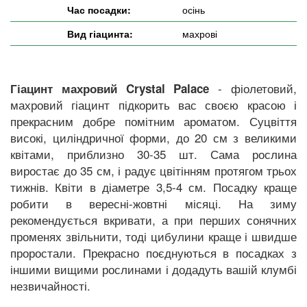
Час посадки:
осінь
Вид гіацинта:
махрові
- фіолетовий,
Гіацинт махровий Crystal Palace
махровий гіацинт підкорить вас своєю красою і
прекрасним добре помітним ароматом. Суцвіття
високі, циліндричної форми, до 20 см з великими
квітами, приблизно 30-35 шт. Сама рослина
виростає до 35 см, і радує цвітінням протягом трьох
тижнів. Квіти в діаметре 3,5-4 см. Посадку краще
робити в вересні-жовтні місяці. На зиму
рекомендується вкривати, а при перших сонячних
променях звільнити, тоді цибулини краще і швидше
проростали. Прекрасно поєднуються в посадках з
іншими вищими рослинами і додадуть вашій клумбі
незвичайності.