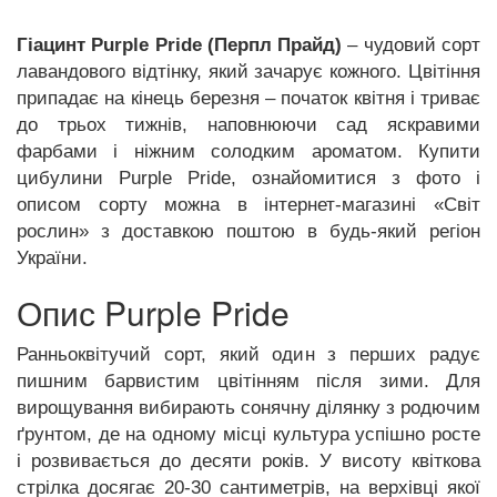
Гіацинт Purple Pride (Перпл Прайд)
– чудовий сорт
лавандового відтінку, який зачарує кожного. Цвітіння
припадає на кінець березня – початок квітня і триває
до трьох тижнів, наповнюючи сад яскравими
фарбами і ніжним солодким ароматом. Купити
цибулини Purple Pride, ознайомитися з фото і
описом сорту можна в інтернет-магазині «Світ
рослин» з доставкою поштою в будь-який регіон
України.
Опис Purple Pride
Ранньоквітучий сорт, який один з перших радує
пишним барвистим цвітінням після зими. Для
вирощування вибирають сонячну ділянку з родючим
ґрунтом, де на одному місці культура успішно росте
і розвивається до десяти років. У висоту квіткова
стрілка досягає 20-30 сантиметрів, на верхівці якої