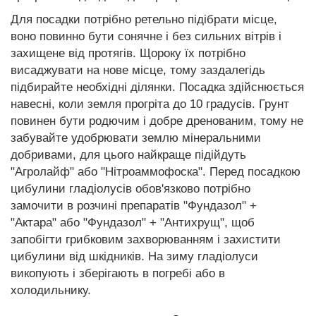
Для посадки потрібно ретельно підібрати місце,
воно повинно бути сонячне і без сильних вітрів і
захищене від протягів. Щороку їх потрібно
висаджувати на нове місце, тому заздалегідь
підбирайте необхідні ділянки. Посадка здійснюється
навесні, коли земля прогріта до 10 градусів. Грунт
повинен бути родючим і добре дренованим, тому не
забувайте удобрювати землю мінеральними
добривами, для цього найкраще підійдуть
"Агролайф" або "Нітроаммофоска". Перед посадкою
цибулини гладіолусів обов'язково потрібно
замочити в розчині препаратів "Фундазол" +
"Актара" або "Фундазол" + "Антихрущ", щоб
запобігти грибковим захворюванням і захистити
цибулини від шкідників. На зиму гладіолуси
викопують і зберігають в погребі або в
холодильнику.