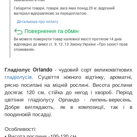
Габаритні товари, товари, вага яких понад 20 кг, відрізний
матеріал відправляємо за передоплатою.
Детальніше про оплату
Повернення та обмін
Ви можете повернути товар належної якості протягом 14 днів
відповідно до вимог ст. 9, 12, 13 Закону України «Про захист прав
споживачів»
- чудовий сорт великоквіткових
Гладіолус Orlando
. Суцвіття ніжного відтінку, ароматні,
гладіолусів
рясно посипані на міцній рослині. Висота рослини
досягає 120 см, стійка до негод і хвороб. Період
цвітіння гладіолусу Орландо - липень-вересень.
Добре виглядають, як в композиції, так і в
поодинокій посадці.
Особливості:
• Висота рослини -100-120 см