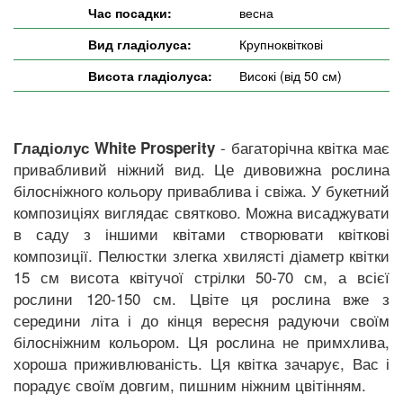
Час посадки:
весна
Вид гладіолуса:
Крупноквіткові
Висота гладіолуса:
Високі (від 50 см)
- багаторічна квітка має
Гладіолус White Prosperity
привабливий ніжний вид. Це дивовижна рослина
білосніжного кольору приваблива і свіжа. У букетний
композиціях виглядає святково. Можна висаджувати
в саду з іншими квітами створювати квіткові
композиції. Пелюстки злегка хвилясті діаметр квітки
15 см висота квітучої стрілки 50-70 см, а всієї
рослини 120-150 см. Цвіте ця рослина вже з
середини літа і до кінця вересня радуючи своїм
білосніжним кольором. Ця рослина не примхлива,
хороша приживлюваність. Ця квітка зачарує, Вас і
порадує своїм довгим, пишним ніжним цвітінням.