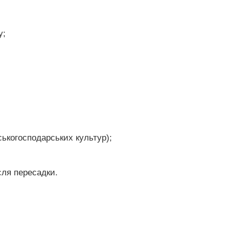
у;
ськогосподарських культур);
ля пересадки.