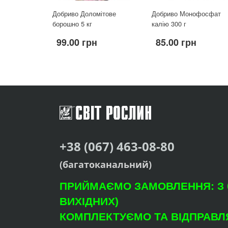
Добриво Доломітове
Добриво Монофосфат
борошно 5 кг
калію 300 г
99.00 грн
85.00 грн
+38 (067) 463-08-80
(багатоканальний)
ПРИЙМАЄМО ЗАМОВЛЕННЯ: З 09
ВИХІДНИХ)
КОМПЛЕКТУЄМО ТА ВІДПРАВЛЯ