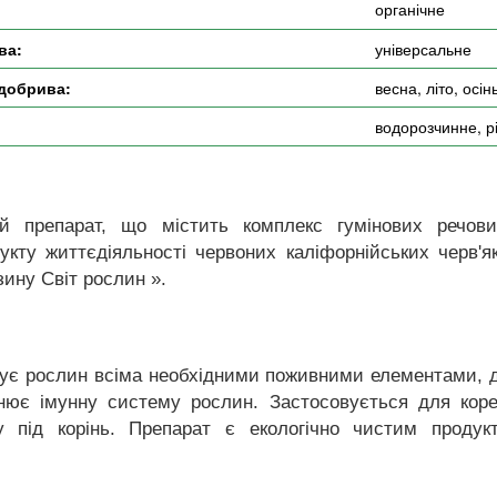
органічне
ва:
універсальне
 добрива:
весна, літо, осін
:
водорозчинне, р
ий препарат, що містить комплекс гумінових речовин
укту життєдіяльності червоних каліфорнійських черв'я
зину Світ рослин ».
чує рослин всіма необхідними поживними елементами, д
нює імунну систему рослин. Застосовується для коре
у під корінь. Препарат є екологічно чистим проду