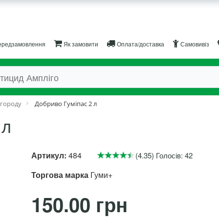
редзамовлення
Як замовити
Оплата/доставка
Самовивіз
 городу
Добриво Гуміпас 2 л
 л
Артикул:
484
(4.35) Голосів: 42
Торгова марка
Гуми+
150.00 грн