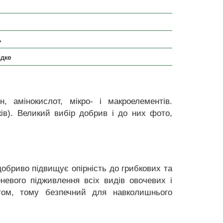
ь
ідке
, амінокислот, мікро- і макроелементів.
ків). Великий вибір добрив і до них фото,
обриво підвищує опірність до грибкових та
невого підживлення всіх видів овочевих і
ктом, тому безпечний для навколишнього