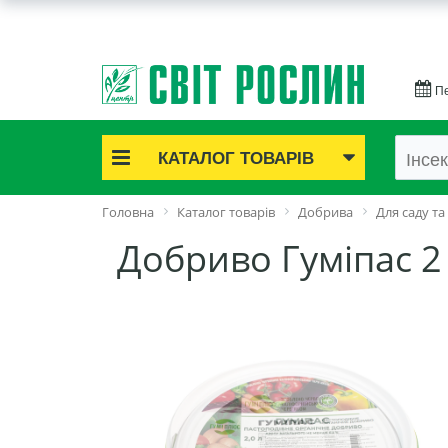
Пе
КАТАЛОГ ТОВАРІВ
Акційні товари
Головна
Каталог товарів
Добрива
Для саду та
Цибулинні квіти
Добриво Гуміпас 2
Cаджанці троянд
Саджанці плодово-ягідні
Цибуля та часник
Насіннєва картопля
Насіння і розсада
Саджанці декоративні
Засоби захисту рослин
Добрива