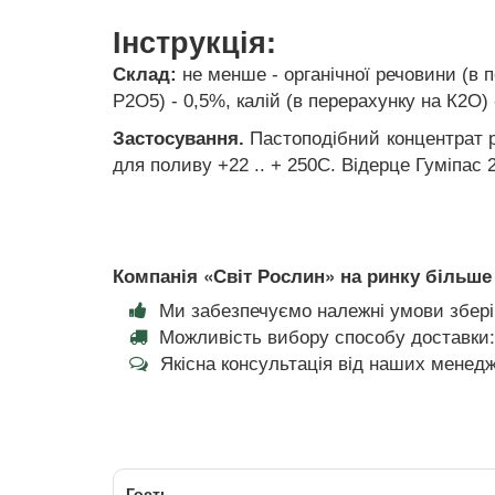
Інструкція:
Склад:
не менше - органічної речовини (в 
Р2О5) - 0,5%, калій (в перерахунку на К2О) 
Застосування.
Пастоподібний концентрат р
для поливу +22 .. + 250С. Відерце Гуміпас 
Компанія «Світ Рослин» на ринку більше 
Ми забезпечуємо належні умови збері
Можливість вибору способу доставки:
Якісна консультація від наших менедж
Гость