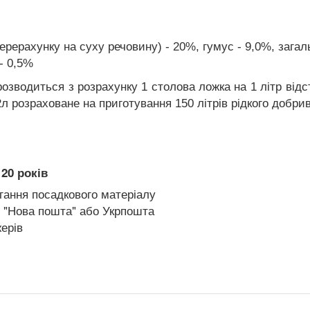
перерахунку на суху речовину) - 20%, гумус - 9,0%, зага
- 0,5%
озводиться з розрахунку 1 столова ложка на 1 літр від
2л розраховане на приготування 150 літрів рідкого добрив
20 років
гання посадкового матеріалу
 "Нова пошта" або Укрпошта
ерів