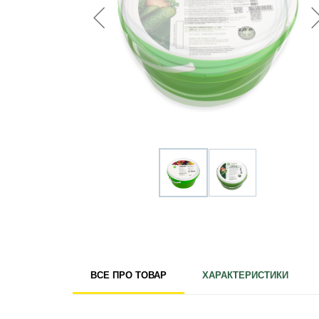
Для кімнатних рослин
Для ландшафтного дизайну
Для поливу
Інструменти та інвентар
Виноробство
Бджільництво
Садові фігури
Міцелій грибів
Товари для дому
Теплиці і покривний матеріал
Цибулинні і бульби
ВСЕ ПРО ТОВАР
ХАРАКТЕРИСТИКИ