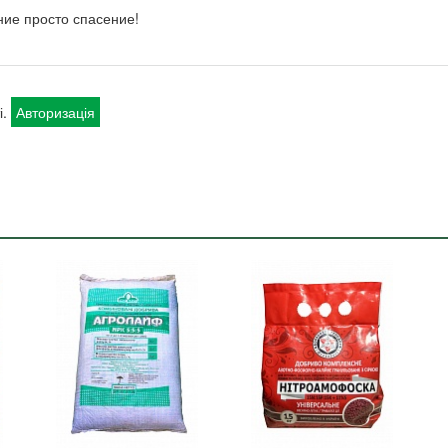
ние просто спасение!
і.
Авторизація