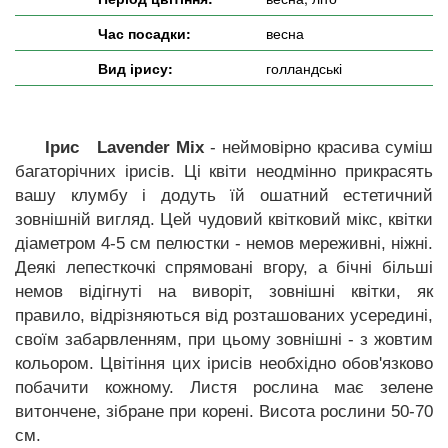
Час посадки:
весна
Вид ірису:
голландські
Ірис Lavender Mix
- неймовірно красива суміш
багаторічних ірисів. Ці квіти неодмінно прикрасять
вашу клумбу і додуть їй ошатний естетичний
зовнішній вигляд. Цей чудовий квітковий мікс, квітки
діаметром 4-5 см пелюстки - немов мереживні, ніжні.
Деякі лепесткочкі спрямовані вгору, а бічні більші
немов відігнуті на виворіт, зовнішні квітки, як
правило, відрізняються від розташованих усередині,
своїм забарвленням, при цьому зовнішні - з жовтим
кольором. Цвітіння цих ірисів необхідно обов'язково
побачити кожному. Листя рослина має зелене
витончене, зібране при корені. Висота рослини 50-70
см.