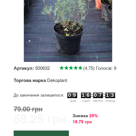
Артикул:
500632
(4.75) Голосів: 9
Торгова марка
Dekoplant
0
9
1
6
0
7
1
До закінчення залишилося:
0
9
1
6
:
0
7
:
1
2
3
днiв
годин
хвилин
секунд
79.00 грн
59.25 грн
Знижка
25%
19.75 грн