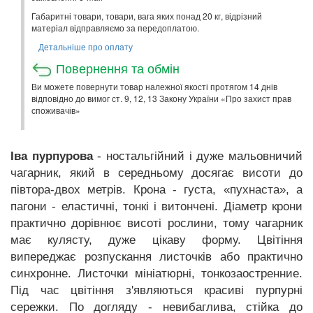
Габаритні товари, товари, вага яких понад 20 кг, відрізний
матеріал відправляємо за передоплатою.
Детальніше про оплату
Повернення та обмін
Ви можете повернути товар належної якості протягом 14 днів
відповідно до вимог ст. 9, 12, 13 Закону України «Про захист прав
споживачів»
Іва пурпурова
- ностальгійний і дуже мальовничий
чагарник, який в середньому досягає висоти до
півтора-двох метрів. Крона - густа, «пухнаста», а
пагони - еластичні, тонкі і витончені. Діаметр крони
практично дорівнює висоті рослини, тому чагарник
має кулясту, дуже цікаву форму. Цвітіння
випереджає розпускання листочків або практично
синхронне. Листочки мініатюрні, тонкозаостренние.
Під час цвітіння з'являються красиві пурпурні
сережки. По догляду - невибаглива, стійка до