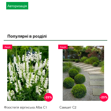
Авторизація
Популярні в розділі
Акція
Акція
-25%
-25%
Фізостегія віргінська Alba С1
Самшит С2