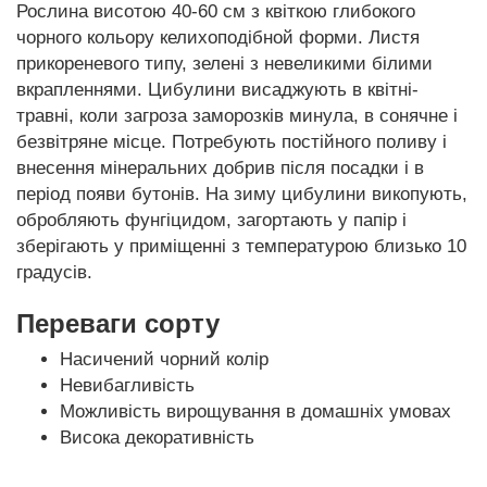
Рослина висотою 40-60 см з квіткою глибокого
чорного кольору келихоподібной форми. Листя
прикореневого типу, зелені з невеликими білими
вкрапленнями. Цибулини висаджують в квітні-
травні, коли загроза заморозків минула, в сонячне і
безвітряне місце. Потребують постійного поливу і
внесення мінеральних добрив після посадки і в
період появи бутонів. На зиму цибулини викопують,
обробляють фунгіцидом, загортають у папір і
зберігають у приміщенні з температурою близько 10
градусів.
Переваги сорту
Насичений чорний колір
Невибагливість
Можливість вирощування в домашніх умовах
Висока декоративність