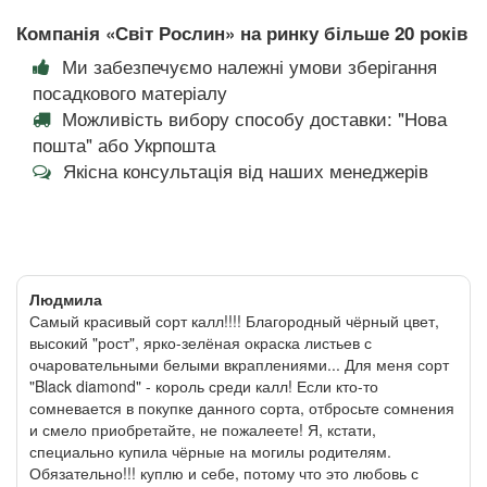
Компанія «Світ Рослин» на ринку більше 20 років
Ми забезпечуємо належні умови зберігання
посадкового матеріалу
Можливість вибору способу доставки: "Нова
пошта" або Укрпошта
Якісна консультація від наших менеджерів
Людмила
Самый красивый сорт калл!!!! Благородный чёрный цвет,
высокий "рост", ярко-зелёная окраска листьев с
очаровательными белыми вкраплениями... Для меня сорт
"Black diamond" - король среди калл! Если кто-то
сомневается в покупке данного сорта, отбросьте сомнения
и смело приобретайте, не пожалеете! Я, кстати,
специально купила чёрные на могилы родителям.
Обязательно!!! куплю и себе, потому что это любовь с