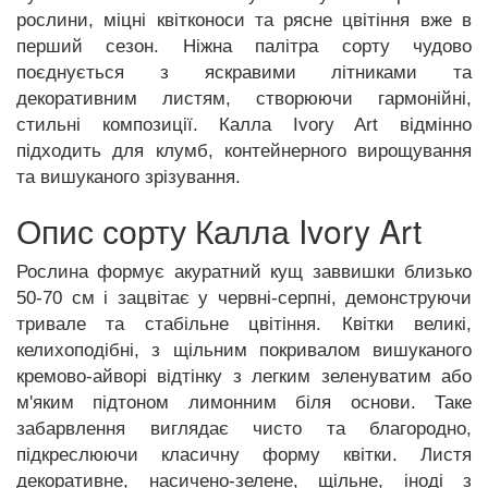
рослини, міцні квітконоси та рясне цвітіння вже в
перший сезон. Ніжна палітра сорту чудово
поєднується з яскравими літниками та
декоративним листям, створюючи гармонійні,
стильні композиції. Калла Ivory Art відмінно
підходить для клумб, контейнерного вирощування
та вишуканого зрізування.
Опис сорту Калла Ivory Art
Рослина формує акуратний кущ заввишки близько
50-70 см і зацвітає у червні-серпні, демонструючи
тривале та стабільне цвітіння. Квітки великі,
келихоподібні, з щільним покривалом вишуканого
кремово-айворі відтінку з легким зеленуватим або
м'яким підтоном лимонним біля основи. Таке
забарвлення виглядає чисто та благородно,
підкреслюючи класичну форму квітки. Листя
декоративне, насичено-зелене, щільне, іноді з