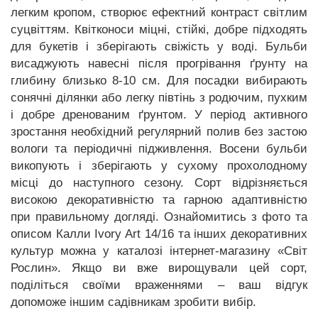
легким кропом, створює ефектний контраст світлим
суцвіттям. Квітконоси міцні, стійкі, добре підходять
для букетів і зберігають свіжість у воді. Бульби
висаджують навесні після прогрівання ґрунту на
глибину близько 8-10 см. Для посадки вибирають
сонячні ділянки або легку півтінь з родючим, пухким
і добре дренованим ґрунтом. У період активного
зростання необхідний регулярний полив без застою
вологи та періодичні підживлення. Восени бульби
викопують і зберігають у сухому прохолодному
місці до наступного сезону. Сорт відрізняється
високою декоративністю та гарною адаптивністю
при правильному догляді. Ознайомитись з фото та
описом Калли Ivory Art 14/16 та інших декоративних
культур можна у каталозі інтернет-магазину «Світ
Рослин». Якщо ви вже вирощували цей сорт,
поділіться своїми враженнями – ваш відгук
допоможе іншим садівникам зробити вибір.