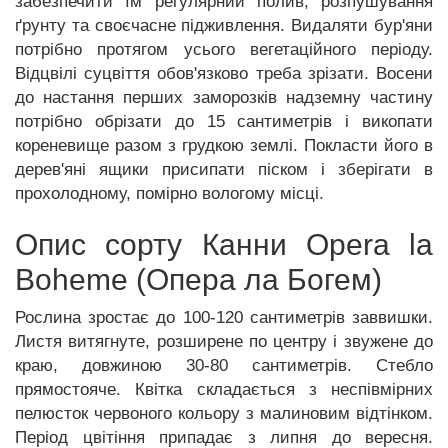
забезпечити їм регулярний полив, розпушування
ґрунту та своєчасне підживлення. Видаляти бур'яни
потрібно протягом усього вегетаційного періоду.
Відцвілі суцвіття обов'язково треба зрізати. Восени
до настання перших заморозків надземну частину
потрібно обрізати до 15 сантиметрів і викопати
кореневище разом з грудкою землі. Покласти його в
дерев'яні ящики присипати піском і зберігати в
прохолодному, помірно вологому місці.
Опис сорту Канни Opera la
Boheme (Опера ла Богем)
Рослина зростає до 100-120 сантиметрів заввишки.
Листя витягнуте, розширене по центру і звужене до
краю, довжиною 30-80 сантиметрів. Стебло
прямостояче. Квітка складається з неспівмірних
пелюсток червоного кольору з малиновим відтінком.
Період цвітіння припадає з липня до вересня.