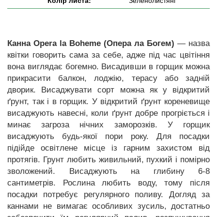
Колір листа:
Зеленолистяні
Канна Opera la Boheme (Опера ла Богем)
—
назва
квітки говорить сама за себе, адже під час цвітіння
вона виглядає богемно. Висадивши в горщик можна
прикрасити балкон, лоджію, терасу або задній
дворик. Висаджувати сорт можна як у відкритий
ґрунт, так і в горщик. У відкритий ґрунт кореневище
висаджують навесні, коли ґрунт добре прогріється і
минає загроза нічних заморозків. У горщик
висаджують будь-якої пори року. Для посадки
підійде освітлене місце із гарним захистом від
протягів. Грунт любить живильний, пухкий і помірно
зволожений. Висаджують на глибину 6-8
сантиметрів. Рослина любить воду, тому після
посадки потребує регулярного поливу. Догляд за
каннами не вимагає особливих зусиль, достатньо