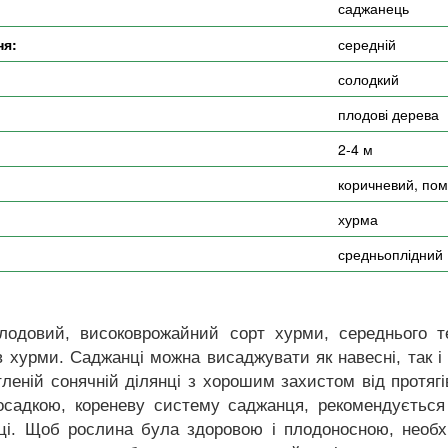
саджанець
ня:
середній
солодкий
плодові дерева
2-4 м
коричневий, по
хурма
средньоплідний
лодовий, високоврожайний сорт хурми, середнього те
хурми. Саджанці можна висаджувати як навесні, так і
леній сонячній ділянці з хорошим захистом від протягі
садкою, кореневу систему саджанця, рекомендується 
ці. Щоб рослина була здоровою і плодоносною, необх