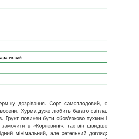
маранчевий
рміну дозрівання. Сорт самоплодовий, є
 восени. Хурма дуже любить багато світла,
в. Грунт повинен бути обов'язково пухким і
замочити в «Корневині», так він швидше
ідний мінімальний, але ретельний догляд: