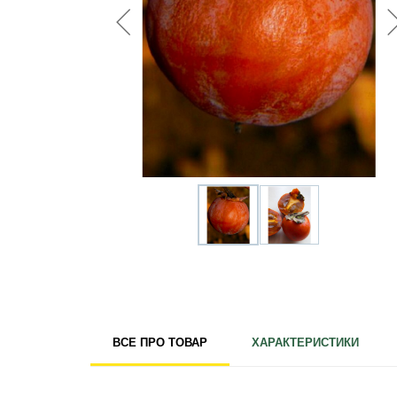
Для кімнатних рослин
Для ландшафтного дизайну
Для поливу
Інструменти та інвентар
Виноробство
Бджільництво
Садові фігури
Міцелій грибів
Товари для дому
Теплиці і покривний матеріал
Цибулинні і бульби
ВСЕ ПРО ТОВАР
ХАРАКТЕРИСТИКИ