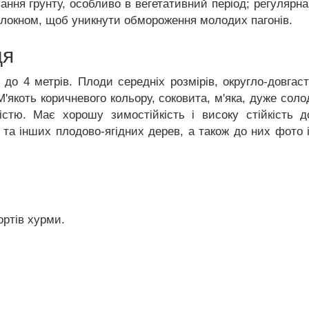
ння грунту, особливо в вегетативний період; регулярна 
олокном, щоб уникнути обмороження молодих пагонів.
ця
до 4 метрів. Плоди середніх розмірів, округло-довгас
М'якоть коричневого кольору, соковита, м'яка, дуже соло
істю. Має хорошу зимостійкість і високу стійкість
та інших плодово-ягідних дерев, а також до них фото і
ртів хурми.