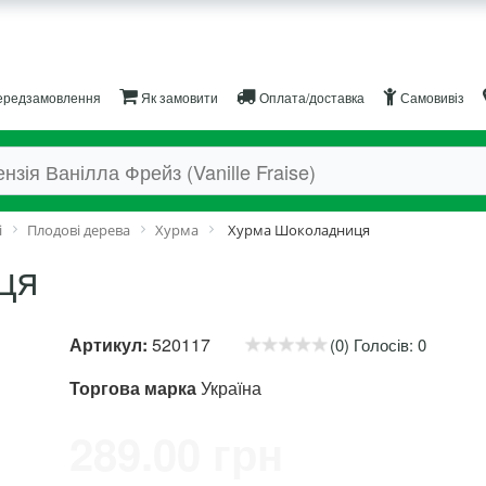
редзамовлення
Як замовити
Оплата/доставка
Самовивіз
і
Плодові дерева
Хурма
Хурма Шоколадниця
ця
Артикул:
520117
(0) Голосів: 0
Торгова марка
Україна
289.00 грн