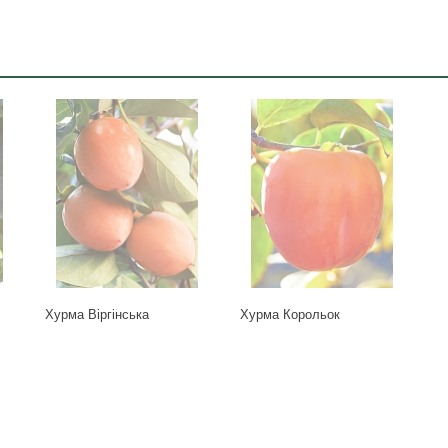
Хурма Віргінська
Хурма Корольок