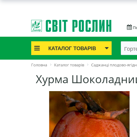
Пе
КАТАЛОГ ТОВАРІВ
Акційні товари
Головна
Каталог товарів
Саджанці плодово-ягідн
Цибулинні квіти
Хурма Шоколадни
Cаджанці троянд
Саджанці плодово-ягідні
Цибуля та часник
Насіннєва картопля
Насіння і розсада
Саджанці декоративні
Засоби захисту рослин
Добрива