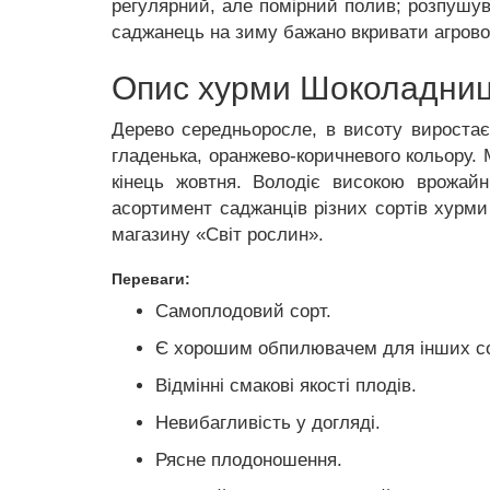
регулярний, але помірний полив; розпушува
саджанець на зиму бажано вкривати агров
Опис хурми Шоколадни
Дерево середньоросле, в висоту виростає 
гладенька, оранжево-коричневого кольору. 
кінець жовтня. Володіє високою врожайн
асортимент саджанців різних сортів хурми 
магазину «Світ рослин».
Переваги:
Самоплодовий сорт.
Є хорошим обпилювачем для інших со
Відмінні смакові якості плодів.
Невибагливість у догляді.
Рясне плодоношення.