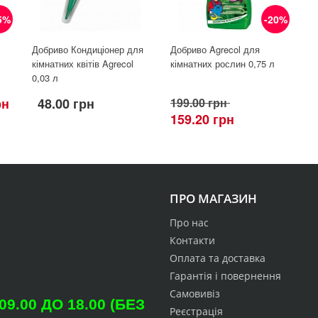
5%
-20%
Добриво Кондиціонер для
Добриво Agrecol для
кімнатних квітів Agrecol
кімнатних рослин 0,75 л
0,03 л
рн
48.00 грн
199.00 грн
159.20 грн
ПРО МАГАЗИН
Про нас
Контакти
Оплата та доставка
Гарантія і повернення
Самовивіз
.00 ДО 18.00 (БЕЗ
Реєстрація