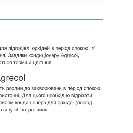
ля підгодівлі орхідей в період спокою. У
ння. Завдяки кондиціонеру Agrecol,
ься терміни цвітіння.
grecol
ть рослин до захворювань в період спокою.
истанні. Для цього необхідно відрізати
описом кондиціонера для орхідеї (період
газину «Світ рослин».