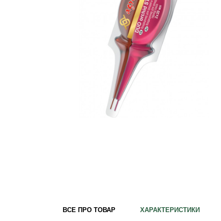
Для кімнатних рослин
Для ландшафтного дизайну
Для поливу
Інструменти та інвентар
Виноробство
Бджільництво
Садові фігури
Міцелій грибів
Товари для дому
Теплиці і покривний матеріал
Цибулинні і бульби
ВСЕ ПРО ТОВАР
ХАРАКТЕРИСТИКИ