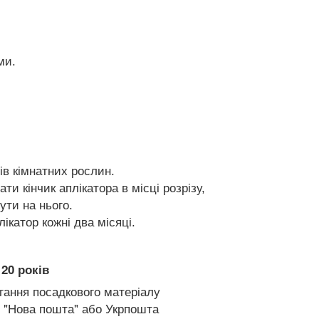
ми.
ів кімнатних рослин.
ти кінчик аплікатора в місці розрізу,
ути на нього.
катор кожні два місяці.
20 років
гання посадкового матеріалу
 "Нова пошта" або Укрпошта