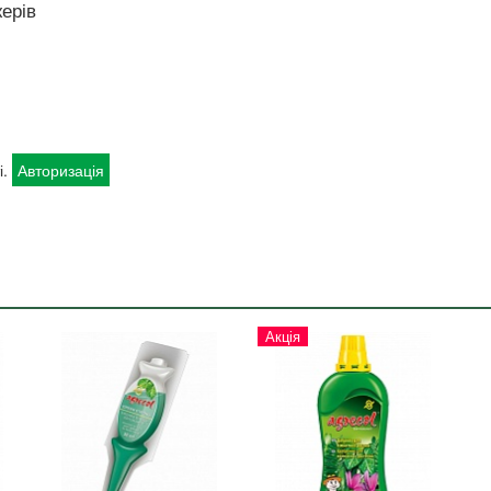
ерів
і.
Авторизація
Акція