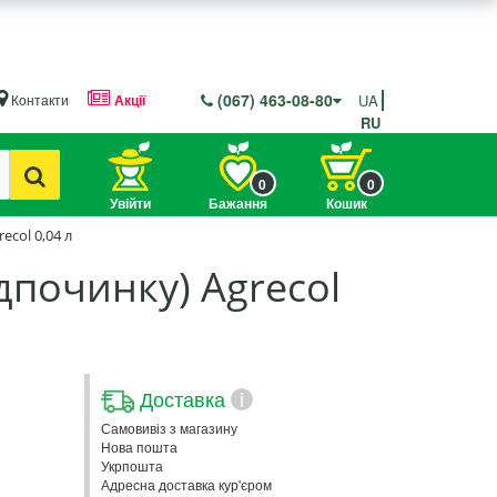
(067) 463-08-80
Контакти
Акції
UA
RU
0
0
Увійти
Бажання
Кошик
ecol 0,04 л
дпочинку) Agrecol
Доставка
i
Самовивіз з магазину
Нова пошта
Укрпошта
Адресна доставка кур'єром