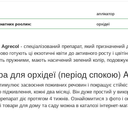
:
аплікатор
натних рослин:
орхідеї
 Agrecol
- спеціалізований препарат, який призначений д
ово готують ці екзотичні квіти до активного росту і цвіті
ть пружними, мають насичений зелений колір, подовжуют
а для орхідеї (період спокою) A
тимулює засвоєння поживних речовин і покращує стійкіс
підживлення, кожні два місяці. Він дуже простий у викор
й препарат діє протягом 4 тижнів. Ознайомитися з фото і 
ші товари для дому та саду можна в каталозі інтернет-ма