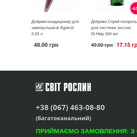
-6
Добриво-кондиціонер для
Добриво Спрей-поліроль
заміокулькасів Agrecol
для листяних рослин
0,03 л
Dr.Help 300 мл
48.00 грн
17.15 г
49.00 грн
+38 (067) 463-08-80
(багатоканальний)
ПРИЙМАЄМО ЗАМОВЛЕННЯ: З 09