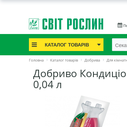
Пе
КАТАЛОГ ТОВАРІВ
Акційні товари
Головна
Каталог товарів
Добрива
Для кімнат
Цибулинні квіти
Добриво Кондиціон
Cаджанці троянд
Саджанці плодово-ягідні
0,04 л
Цибуля та часник
Насіннєва картопля
Насіння і розсада
Саджанці декоративні
Засоби захисту рослин
Добрива