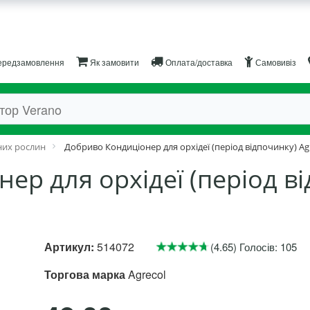
редзамовлення
Як замовити
Оплата/доставка
Самовивіз
них рослин
Добриво Кондиціонер для орхідеї (період відпочинку) Agr
ер для орхідеї (період ві
Артикул:
514072
(4.65) Голосів: 105
Торгова марка
Agrecol