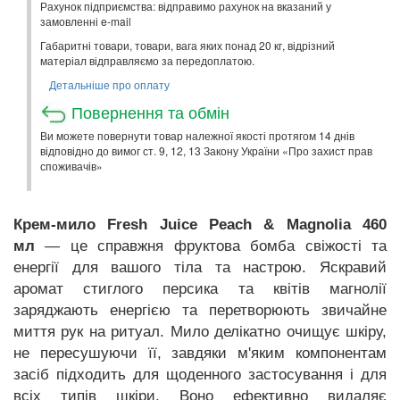
Рахунок підприємства: відправимо рахунок на вказаний у
замовленні e-mail
Габаритні товари, товари, вага яких понад 20 кг, відрізний
матеріал відправляємо за передоплатою.
Детальніше про оплату
Повернення та обмін
Ви можете повернути товар належної якості протягом 14 днів
відповідно до вимог ст. 9, 12, 13 Закону України «Про захист прав
споживачів»
Крем-мило Fresh Juice Peach & Magnolia 460
мл
— це справжня фруктова бомба свіжості та
енергії для вашого тіла та настрою. Яскравий
аромат стиглого персика та квітів магнолії
заряджають енергією та перетворюють звичайне
миття рук на ритуал. Мило делікатно очищує шкіру,
не пересушуючи її, завдяки м'яким компонентам
засіб підходить для щоденного застосування і для
всіх типів шкіри. Воно ефективно видаляє