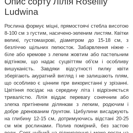
Опис сорту Лілія Roselily
Ludwina
Рослина формує міцні, прямостоячі стебла висотою
8-100 см з густим, насичено-зеленим листям. Квітки
великі, густомахрові, діаметром до 15-18 см, з
безліччю щільних пелюсток. Забарвлення ніжне -
біле або кремове з легким жовтим або пастельним
відтінком, що надає суцвіттям об'єм і особливу
вишуканість. Завдяки відсутності пилку квіти
зберігають акуратний вигляд і не залишають плям,
що особливо є цінним при використанні у зрізанні.
Цвітіння посідає на середину літа і відрізняється
тривалістю. Лілія віддає перевагу сонячним або
злегка притіненим ділянкам з легким, родючим і
добре дренованим ґрунтом. Цибулини висаджують
на глибину 12-15 см, дотримуючись відстані 20-25
см між рослинами. Полив помірний, без застою
води. Сорт чуйний на підживлення і може рости на