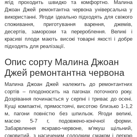
ягід проходить швидко та комфортно. Малина
Джоан Джей ремонтантна червона універсальна у
використанні. Ягоди ідеально підходять для свіжого
споживання, приготування варення, джемів,
десертів, заморозки та перероблення. Великі і
красиві плоди мають високі товарні якості і добре
підходять для реалізації.
Опис сорту Малина Джоан
Джей ремонтантна червона
Малина Джоан Джей належить до ремонтантних
сортів – плодоносить на пагонах поточного року.
Дозрівання починається у серпні і триває до осені.
Кущі компактні, прямостоячі, висотою близько 1-1,2
м, пагони повністю без шпильок. Ягоди великі,
масою 5-7 г, подовжено-конічної форми.
Забарвлення яскраво-червоне, м'якуш щільний,
соковитий, з насиченим солодким смаком і легкою