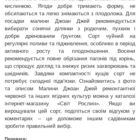
кислинкою. Ягоди добре тримають форму, не
обсипаються та легко знімаються з плодоложа. Для
посадки малини Джоан Джей рекомендується
вибирати сонячні ділянки з родючим, пухким і
добре дренованим ґрунтом. Сорт чуйний на
регулярні поливи та підживлення, особливо в період
активного росту та плодоношення. Восени
рекомендується повне обрізання пагонів під корінь,
що спрощує догляд та знижує ризик захворювань та
шкідників. Завдяки компактності кущів сорт не
потребує складної підв'язки. Ознайомитись з фото
та описом Малини Джоан Джей ремонтантної
червоної та інших ягідних культур можна у каталозі
інтернет-магазину «Світ Рослин». Якщо ви
вирощували цей сорт, поділіться своїм відгуком у
коментарях – це допоможе іншим садівникам
зробити правильний вибір.
Переваги: