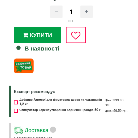
шт.
КУПИТИ
В наявності
Експерт рекомендує
Добриво Agrecol для фруктових дерев та чагарників
Ціна:
399.00
1,2 кг
грн.
Стимулятор коренеутворення Корневін Грандіс 50 г
Ціна:
56.50 грн.
Доставка
i
Самовивіз з магазину