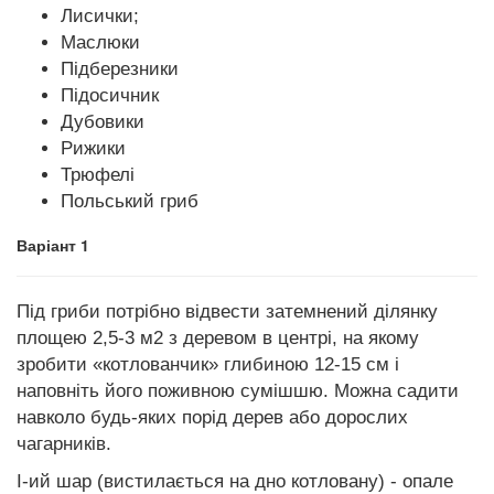
Лисички;
Маслюки
Підберезники
Підосичник
Дубовики
Рижики
Трюфелі
Польський гриб
Варіант 1
Під гриби потрібно відвести затемнений ділянку
площею 2,5-3 м2 з деревом в центрі, на якому
зробити «котлованчик» глибиною 12-15 см і
наповніть його поживною сумішшю. Можна садити
навколо будь-яких порід дерев або дорослих
чагарників.
I-ий шар (вистилається на дно котловану) - опале