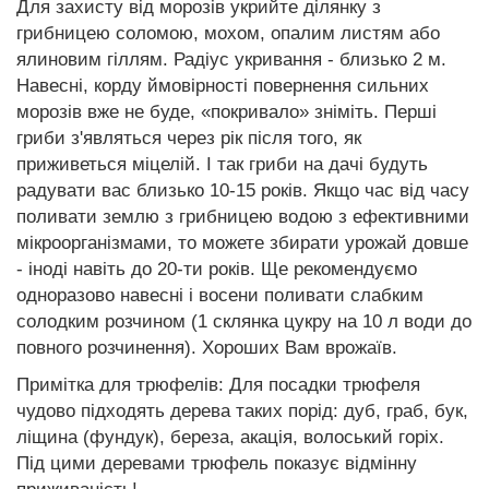
Для захисту від морозів укрийте ділянку з
грибницею соломою, мохом, опалим листям або
ялиновим гіллям. Радіус укривання - близько 2 м.
Навесні, корду ймовірності повернення сильних
морозів вже не буде, «покривало» зніміть. Перші
гриби з'являться через рік після того, як
приживеться міцелій. І так гриби на дачі будуть
радувати вас близько 10-15 років. Якщо час від часу
поливати землю з грибницею водою з ефективними
мікроорганізмами, то можете збирати урожай довше
- іноді навіть до 20-ти років. Ще рекомендуємо
одноразово навесні і восени поливати слабким
солодким розчином (1 склянка цукру на 10 л води до
повного розчинення). Хороших Вам врожаїв.
Примітка для трюфелів: Для посадки трюфеля
чудово підходять дерева таких порід: дуб, граб, бук,
ліщина (фундук), береза, акація, волоський горіх.
Під цими деревами трюфель показує відмінну