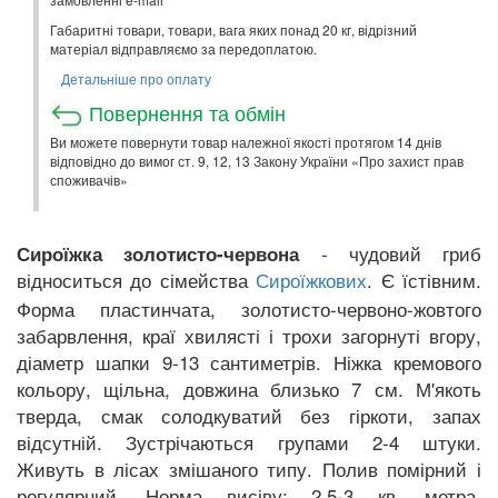
Габаритні товари, товари, вага яких понад 20 кг, відрізний
матеріал відправляємо за передоплатою.
Детальніше про оплату
Повернення та обмін
Ви можете повернути товар належної якості протягом 14 днів
відповідно до вимог ст. 9, 12, 13 Закону України «Про захист прав
споживачів»
- чудовий гриб
Сироїжка золотисто-червона
відноситься до сімейства
. Є їстівним.
Сироїжкових
Форма пластинчата, золотисто-червоно-жовтого
забарвлення, краї хвилясті і трохи загорнуті вгору,
діаметр шапки 9-13 сантиметрів. Ніжка кремового
кольору, щільна, довжина близько 7 см. М'якоть
тверда, смак солодкуватий без гіркоти, запах
відсутній. Зустрічаються групами 2-4 штуки.
Живуть в лісах змішаного типу. Полив помірний і
регулярний. Норма висіву: 2,5-3 кв. метра.