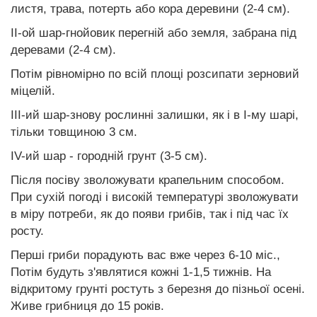
листя, трава, потерть або кора деревини (2-4 см).
II-ой шар-гнойовик перегній або земля, забрана під
деревами (2-4 см).
Потім рівномірно по всій площі розсипати зерновий
міцелій.
III-ий шар-знову рослинні залишки, як і в I-му шарі,
тільки товщиною 3 см.
IV-ий шар - городній грунт (3-5 см).
Після посіву зволожувати крапельним способом.
При сухій погоді і високій температурі зволожувати
в міру потреби, як до появи грибів, так і під час їх
росту.
Перші гриби порадують вас вже через 6-10 міс.,
Потім будуть з'являтися кожні 1-1,5 тижнів. На
відкритому грунті ростуть з березня до пізньої осені.
Живе грибниця до 15 років.