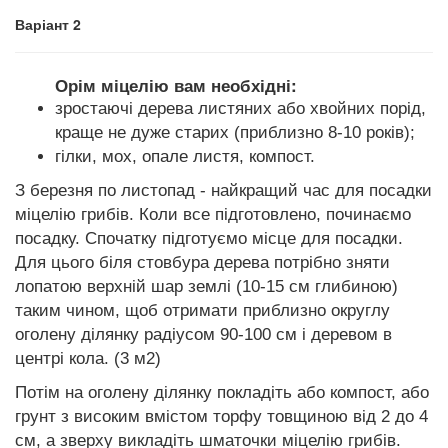
Варіант 2
Орім міцелію вам необхідні:
зростаючі дерева листяних або хвойних порід,
краще не дуже старих (приблизно 8-10 років);
гілки, мох, опале листя, компост.
З березня по листопад - найкращий час для посадки
міцелію грибів. Коли все підготовлено, починаємо
посадку. Спочатку підготуємо місце для посадки.
Для цього біля стовбура дерева потрібно зняти
лопатою верхній шар землі (10-15 см глибиною)
таким чином, щоб отримати приблизно округлу
оголену ділянку радіусом 90-100 см і деревом в
центрі кола. (3 м2)
Потім на оголену ділянку покладіть або компост, або
грунт з високим вмістом торфу товщиною від 2 до 4
см, а зверху викладіть шматочки міцелію грибів.