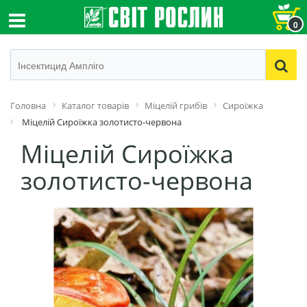
0
Головна
Каталог товарів
Міцелій грибів
Сироїжка
Міцелій Сироїжка золотисто-червона
Міцелій Сироїжка
золотисто-червона