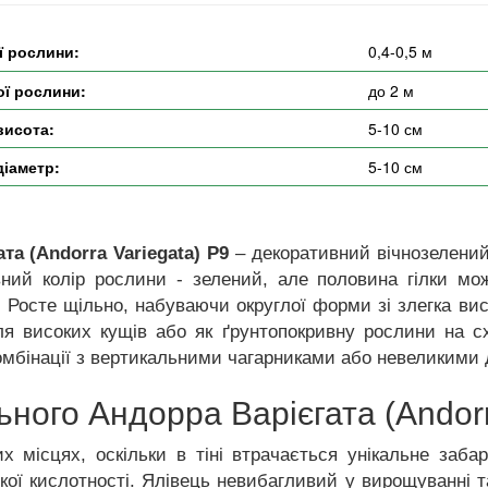
ї рослини:
0,4-0,5 м
ї рослини:
до 2 м
висота:
5-10 см
діаметр:
5-10 см
а (Andorra Variegata) P9
– декоративний вічнозелений
ний колір рослини - зелений, але половина гілки мож
. Росте щільно, набуваючи округлої форми зі злегка ви
я високих кущів або як ґрунтопокривну рослини на с
омбінації з вертикальними чагарниками або невеликими
ного Андорра Варієгата (Andorr
х місцях, оскільки в тіні втрачається унікальне заб
кої кислотності. Ялівець невибагливий у вирощуванні т