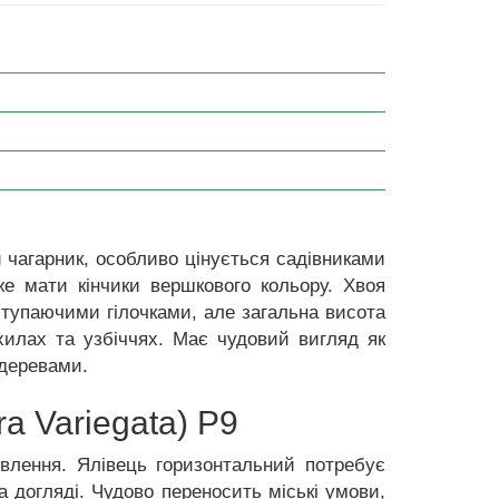
 чагарник, особливо цінується садівниками
е мати кінчики вершкового кольору. Хвоя
ступаючими гілочками, але загальна висота
хилах та узбіччях. Має чудовий вигляд як
 деревами.
a Variegata) P9
арвлення. Ялівець горизонтальний потребує
а догляді. Чудово переносить міські умови,