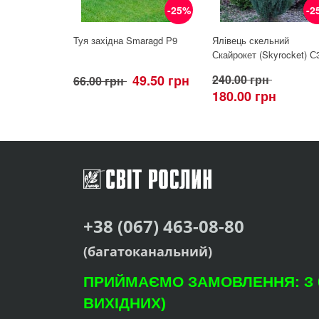
-25%
-2
Туя західна Smaragd Р9
Ялівець скельний
Скайрокет (Skyrocket) С
49.50 грн
240.00 грн
66.00 грн
180.00 грн
+38 (067) 463-08-80
(багатоканальний)
ПРИЙМАЄМО ЗАМОВЛЕННЯ: З 09
ВИХІДНИХ)