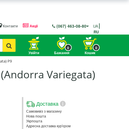
(067) 463-08-80
Контакти
Акції
UA
RU
0
0
Увійти
Бажання
Кошик
ata) P9
Andorra Variegata)
Доставка
i
Самовивіз з магазину
Нова пошта
Укрпошта
Адресна доставка кур'єром