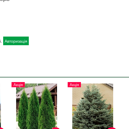
і.
Авторизація
Акція
Акція