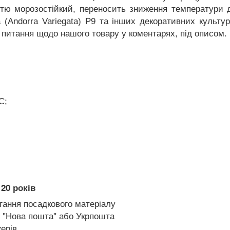
ністю морозостійкий, переносить зниження температур
 (Andorra Variegata) P9 та інших декоративних культур
 питання щодо нашого товару у коментарях, під описом.
C;
20 років
гання посадкового матеріалу
 "Нова пошта" або Укрпошта
ерів