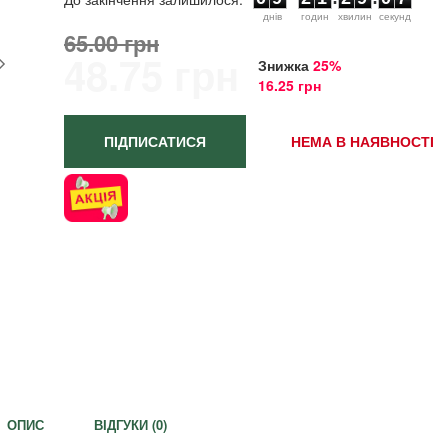
днiв
годин
хвилин
секунд
65.00 грн
48.75 грн
Знижка
25%
16.25 грн
ПІДПИСАТИСЯ
НЕМА В НАЯВНОСТІ
ОПИС
ВІДГУКИ (
0
)