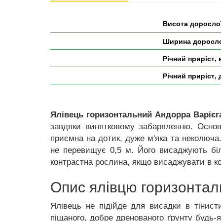
Висота доросло
Ширина доросло
Річний приріст, 
Річний приріст, 
Ялівець горизонтальний Андорра Варієгат
завдяки винятковому забарвленню. Основ
приємна на дотик, дуже м'яка та неколюча
не перевищує 0,5 м. Його висаджують біл
контрастна рослина, якщо висаджувати в к
Опис ялівцю горизонталь
Ялівець не підійде для висадки в тінисти
піщаного, добре дренованого ґрунту будь-я