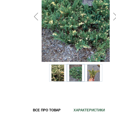
Для кімнатних рослин
Для ландшафтного дизайну
Для поливу
Інструменти та інвентар
Виноробство
Бджільництво
Садові фігури
Міцелій грибів
Товари для дому
Теплиці і покривний матеріал
Цибулинні і бульби
ВСЕ ПРО ТОВАР
ХАРАКТЕРИСТИКИ