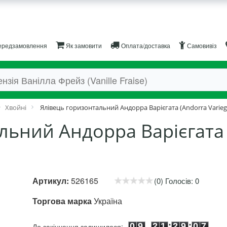
редзамовлення
Як замовити
Оплата/доставка
Самовивіз
Хвойні
Ялівець горизонтальний Андорра Варієгата (Andorra Varieg
льний Андорра Варієгата (
Артикул:
526165
(0) Голосів: 0
Торгова марка
Україна
0
9
2
1
2
9
0
6
0
9
2
1
:
2
9
:
0
6
До закінчення залишилося: