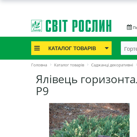
Пе
КАТАЛОГ ТОВАРІВ
Акційні товари
Головна
Каталог товарів
Саджанці декоративні
Цибулинні квіти
Ялівець горизонта
Cаджанці троянд
Саджанці плодово-ягідні
P9
Цибуля та часник
Насіннєва картопля
Насіння і розсада
Саджанці декоративні
Засоби захисту рослин
Добрива