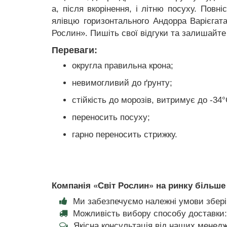
а, після вкорінення, і літню посуху. Пов
ялівцю горизонтального Андорра Варієгата
Рослин». Пишіть свої відгуки та залишайте
Переваги:
округла правильна крона;
невимогливий до ґрунту;
стійкість до морозів, витримує до -34°
переносить посуху;
гарно переносить стрижку.
Компанія «Світ Рослин» на ринку більше 
Ми забезпечуємо належні умови збері
Можливість вибору способу доставки:
Якісна консультація від наших менедж