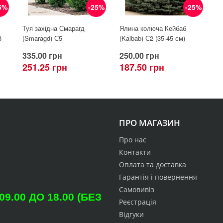
5%
-25%
-25%
Туя західна Смарагд
Ялина колюча Кейбаб
3
(Smaragd) С5
(Kaibab) С2 (35-45 см)
335.00 грн
250.00 грн
251.25 грн
187.50 грн
ПРО МАГАЗИН
Про нас
Контакти
Оплата та доставка
Гарантія і повернення
Самовивіз
.00 ДО 18.00 (БЕЗ
Реєстрація
Відгуки