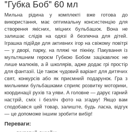
"Губка Боб" 60 мл
Мильна рідина у комплекті вже готова до
використання, має оптимальну консистенцію для
створення якісних, міцних бульбашок. Вона не
залишає слідів на одязі й безпечна для дітей.
Іграшка підійде для активних ігор на свіжому повітрі
— у дворі, парку, на пляжі чи пікніку. Пакування із
мультяшним героєм Губкою Бобом зацікавлює не
лише малюків, а й школярів, адже додає грі простір
для фантазії. Це також чудовий варіант для дитячих
свят, конкурсів або як приємний подарунок. Гра з
мильними бульбашками сприяє розвитку моторики,
координації рухів та уяви. А головне — дарує гарний
настрій, сміх і безліч фото на згадку! Якщо вам
сподобався цей товар, залиште, будь ласка, відгук
— це допоможе іншим зробити вибір!
Переваги: