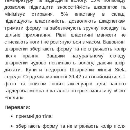
температуру та відводить вологу. 15% поліаміду
дозволяє підвищити зносостійкість шкарпеток та
мінімізує стирання, 5% еластану в складі
підвищують еластичність, дозволяють шкарпеткам
тримати форму та забезпечують зручну посадку та
щільне прилягання. Рівні еластичні манжети не
стискають ноги і не розтягуються з часом. Бавовняні
шкарпетки зберігають форму та не втрачають колір
після прання. Завдяки натуральному складу
шкарпетки чудово поглинають вологу, даючи шкірі
дихати. Купити недорого Шкарпетки жіночі Siela
середні Сердечка малинові 39-42 та ознайомитися з
фото та описом інших аксесуарів для вашого
гардероба можна в каталозі інтернет-магазину «Світ
Рослин».
Переваги:
приємні до тіла;
зберігають форму та не втрачають колір після