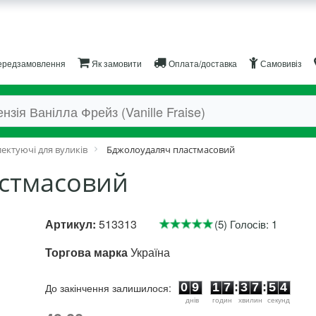
редзамовлення
Як замовити
Оплата/доставка
Самовивіз
ектуючі для вуликів
Бджолоудаляч пластмасовий
стмасовий
Артикул:
513313
(5) Голосів: 1
Торгова марка
Україна
0
9
1
7
3
7
5
3
0
9
1
7
:
3
7
:
5
До закінчення залишилося:
4
днiв
годин
хвилин
секунд