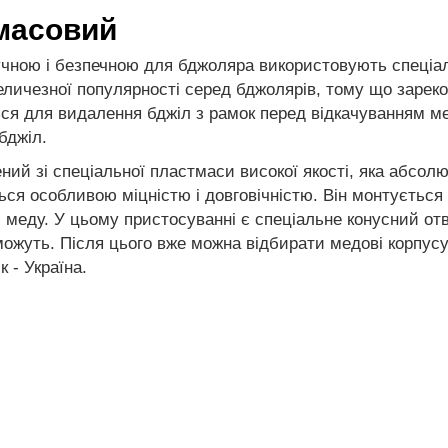
масовий
учною і безпечною для бджоляра використовують спеціал
личезної популярності серед бджолярів, тому що зареко
ся для видалення бджіл з рамок перед відкачуванням мед
бджіл.
й зі спеціальної пластмаси високої якості, яка абсолю
ся особливою міцністю і довговічністю. Він монтується
 меду. У цьому пристосуванні є спеціальне конусний отв
ожуть. Після цього вже можна відбирати медові корпусу 
к - Україна.