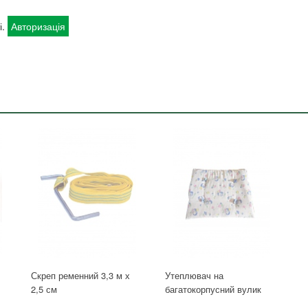
і.
Авторизація
Скреп ременний 3,3 м х
Утеплювач на
2,5 см
багатокорпусний вулик