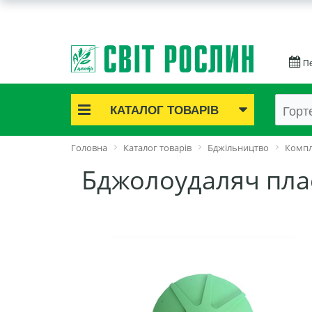
Пе
КАТАЛОГ ТОВАРІВ
Акційні товари
Головна
Каталог товарів
Бджільництво
Компл
Цибулинні квіти
Бджолоудаляч пла
Cаджанці троянд
Саджанці плодово-ягідні
Цибуля та часник
Насіннєва картопля
Насіння і розсада
Саджанці декоративні
Засоби захисту рослин
Добрива