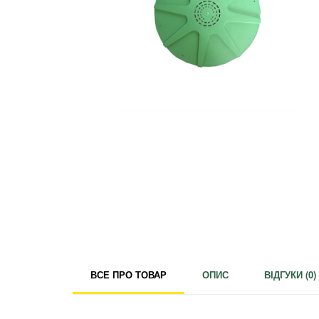
Для кімнатних рослин
Для ландшафтного дизайну
Для поливу
Інструменти та інвентар
Виноробство
Бджільництво
Садові фігури
Міцелій грибів
Товари для дому
Теплиці і покривний матеріал
Цибулинні і бульби
ВСЕ ПРО ТОВАР
ОПИС
ВІДГУКИ (
0
)