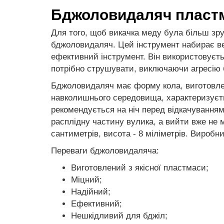
Бджоловидаляч пласт
Для того, щоб викачка меду була більш зр
бджоловидаляч. Цей інструмент набирає ве
ефективний інструмент. Він використовуєть
потрібно струшувати, виключаючи агресію 
Бджоловидаляч має форму кола, виготовлени
навколишнього середовища, характеризуєть
рекомендується на ніч перед відкачуванням
расплідну частину вулика, а вийти вже не м
сантиметрів, висота - 8 міліметрів. Виробни
Переваги бджоловидаляча:
Виготовлений з якісної пластмаси;
Міцний;
Надійний;
Ефективний;
Нешкідливий для бджіл;