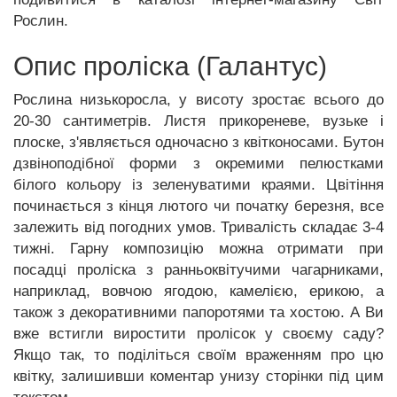
Рослин.
Опис проліска (Галантус)
Рослина низькоросла, у висоту зростає всього до
20-30 сантиметрів. Листя прикореневе, вузьке і
плоске, з'являється одночасно з квітконосами. Бутон
дзвіноподібної форми з окремими пелюстками
білого кольору із зеленуватими краями. Цвітіння
починається з кінця лютого чи початку березня, все
залежить від погодних умов. Тривалість складає 3-4
тижні. Гарну композицію можна отримати при
посадці проліска з ранньоквітучими чагарниками,
наприклад, вовчою ягодою, камелією, ерикою, а
також з декоративними папоротями та хостою. А Ви
вже встигли виростити пролісок у своєму саду?
Якщо так, то поділіться своїм враженням про цю
квітку, залишивши коментар унизу сторінки під цим