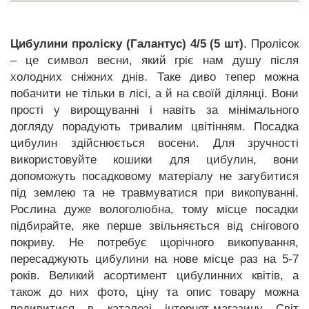
Цибулини проліску (Галантус) 4/5 (5 шт)
. Пролісок
– це символ весни, який гріє нам душу після
холодних сніжних днів. Таке диво тепер можна
побачити не тільки в лісі, а й на своїй ділянці. Вони
прості у вирощуванні і навіть за мінімального
догляду порадують тривалим цвітінням. Посадка
цибулин здійснюється восени. Для зручності
використовуйте кошики для цибулин, вони
допоможуть посадковому матеріалу не загубитися
під землею та не травмуватися при викопуванні.
Рослина дуже вологолюбна, тому місце посадки
підбирайте, яке перше звільняється від снігового
покриву. Не потребує щорічного викопування,
пересаджують цибулини на нове місце раз на 5-7
років. Великий асортимент цибулинних квітів, а
також до них фото, ціну та опис товару можна
подивитися в каталозі інтернет-магазину Світ