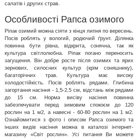
салатів і других страв.
Особливості Рапса озимого
Ріпак озимий можна сіяти з кінця липня по вересень.
Посів роблять у вологий, родючий ґрунт. Ділянка
повинна бути рівна, відкрита, сонячна, так як
культура світлолюбна. Ріпак погано переносить
загущення. Він добре росте після озимих та ярих
зернових, силосних культур (крім соняшнику),
багаторічних трав. Культура має високу
холодостійкість. Посів роблять рядами. Глибина
загортання насіння - 1,5-2,5 см, відстань між рядами
до 15 см. Норма висіву насіння повинна
забезпечувати перед зимовим спокоєм до 120
рослин на 1 м2, а навесні - 60-80 рослин на 1 м2.
Ознайомитися з фото і описом Рапса озимого та
інших видів насіння можна в каталозі інтернет-
магазину «Світ рослин». Усi питання Ви можете