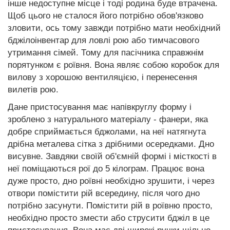
інше недоступне місце і тоді родина буде втрачена.
Щоб цього не сталося його потрібно обов'язково
зловити, ось тому завжди потрібно мати необхідний
бджілоінвентар для ловлі рою або тимчасового
утримання сімей. Тому для пасічника справжнім
порятунком є роївня. Вона являє собою коробок для
вилову з хорошою вентиляцією, і перенесення
вилетів рою.
Дане пристосування має напівкруглу форму і
зроблено з натурального матеріалу - фанери, яка
добре сприймається бджолами, на неї натягнута
дрібна металева сітка з дрібними осередками. Дно
висувне. Завдяки своїй об'ємній формі і місткості в
неї поміщаються рої до 5 кілограм. Працює вона
дуже просто, дно роївні необхідно зрушити, і через
отвори помістити рій всередину, після чого дно
потрібно засунути. Помістити рій в роївню просто,
необхідно просто змести або струсити бджіл в це