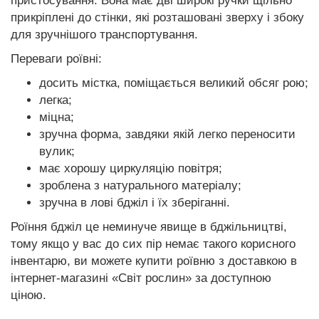
пристосування. Вона має дві широкі ручки щільно
прикріплені до стінки, які розташовані зверху і збоку
для зручнішого транспортування.
Переваги роївні:
досить містка, поміщається великий обсяг рою;
легка;
міцна;
зручна форма, завдяки якій легко переносити
вулик;
має хорошу циркуляцію повітря;
зроблена з натурального матеріалу;
зручна в лові бджіл і їх зберіганні.
Роїння бджіл це неминуче явище в бджільництві,
тому якщо у вас до сих пір немає такого корисного
інвентарю, ви можете купити роївню з доставкою в
інтернет-магазині «Світ рослин» за доступною
ціною.