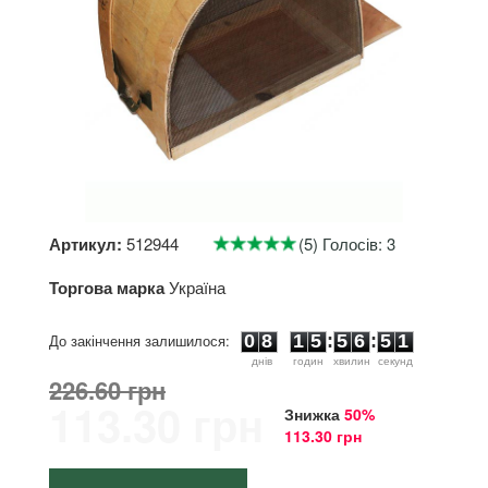
Артикул:
512944
(5) Голосів: 3
Торгова марка
Україна
0
8
1
5
5
6
5
0
До закінчення залишилося:
0
8
1
5
:
5
6
:
5
1
днiв
годин
хвилин
секунд
226.60 грн
113.30 грн
Знижка
50%
113.30 грн