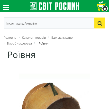
0
Головна
Каталог товарів
Бджільництво
Вироби з дерева
Роївня
Роївня