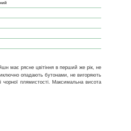
оний
йшн має рясне цвітіння в перший же рік, не
, виключно опадають бутонами, не вигоряють
 і чорної плямистості. Максимальна висота