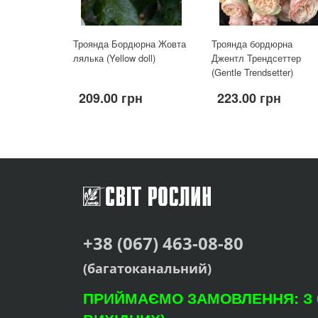
Троянда Бордюрна Жовта
Троянда бордюрна
лялька (Yellow doll)
Джентл Трендсеттер
(Gentle Trendsetter)
209.00 грн
223.00 грн
+38 (067) 463-08-80
(багатоканальний)
ПРИЙМАЄМО ЗАМОВЛЕННЯ: З 09