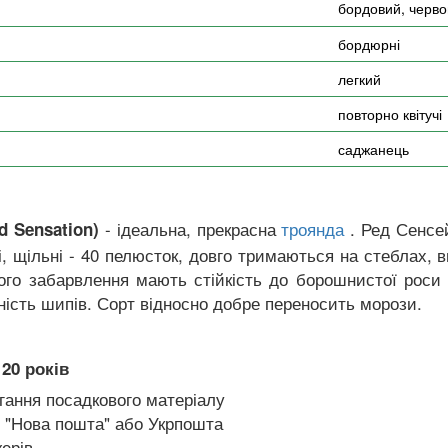
бордовий, черв
бордюрні
легкий
повторно квітучі
саджанець
- ідеальна, прекрасна
. Ред Сенсе
 Sensation)
троянда
ві, щільні - 40 пелюсток, довго тримаються на стеблах
еного забарвлення мають стійкість до борошнистої роси
утність шипів. Сорт відносно добре переносить морози.
20 років
гання посадкового матеріалу
 "Нова пошта" або Укрпошта
ерів