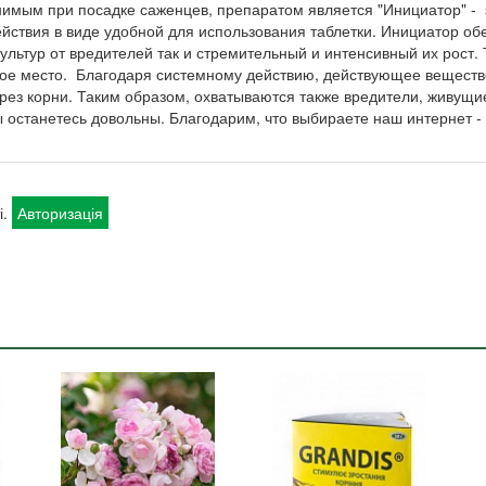
нимым при посадке саженцев, препаратом является "Инициатор" - 
йствия в виде удобной для использования таблетки. Инициатор о
культур от вредителей так и стремительный и интенсивный их рост.
ное место. Благодаря системному действию, действующее веществ
ерез корни. Таким образом, охватываются также вредители, живущ
ы останетесь довольны. Благодарим, что выбираете наш интернет -
і.
Авторизація