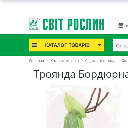
Пе
КАТАЛОГ ТОВАРІВ
Акційні товари
Головна
Каталог товарів
Cаджанці троянд
Бо
Цибулинні квіти
Троянда Бордюрна 
Cаджанці троянд
Саджанці плодово-ягідні
Цибуля та часник
Насіннєва картопля
Насіння і розсада
Саджанці декоративні
Засоби захисту рослин
Добрива