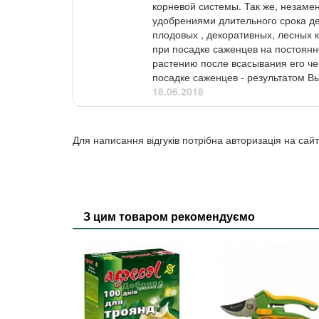
корневой системы. Так же, незаме
удобрениями длительного срока де
плодовых , декоративных, лесных 
при посадке саженцев на постоян
растению после всасывания его ч
посадке саженцев - результатом В
18.06.2018
Для написання відгуків потрібна авторизація на сайт
З цим товаром рекомендуємо