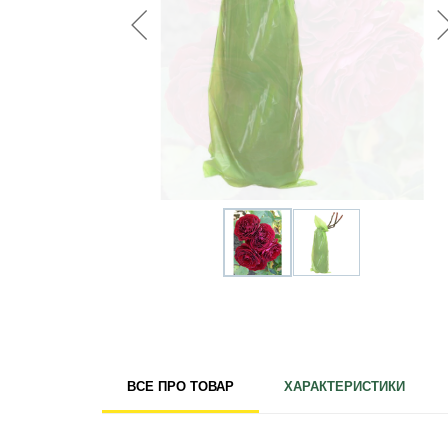
Для кімнатних рослин
Для ландшафтного дизайну
Для поливу
Інструменти та інвентар
Виноробство
Бджільництво
Садові фігури
Міцелій грибів
Товари для дому
Теплиці і покривний матеріал
Цибулинні і бульби
ВСЕ ПРО ТОВАР
ХАРАКТЕРИСТИКИ