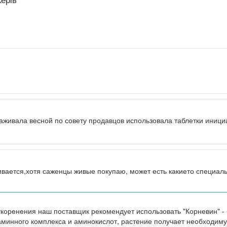
аживала весной по совету продавцов использовала таблетки иници
живается,хотя саженцы живые покупаю, может есть какието специа
укоренения наш поставщик рекомендует использовать "Корневин" -
аминного комплекса и аминокислот, растение получает необходим