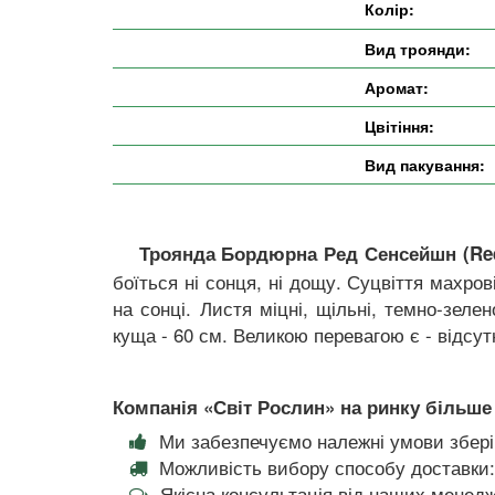
Колір:
Вид троянди:
Аромат:
Цвітіння:
Вид пакування:
Троянда Бордюрна Ред Сенсейшн (Red
боїться ні сонця, ні дощу. Суцвіття махро
на сонці. Листя міцні, щільні, темно-зел
куща - 60 см. Великою перевагою є - відс
Компанія «Світ Рослин» на ринку більше 
Ми забезпечуємо належні умови збері
Можливість вибору способу доставки:
Якісна консультація від наших менедж