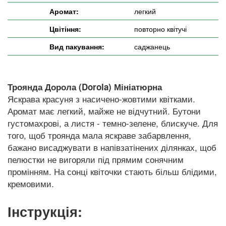
Аромат:
легкий
Цвітіння:
повторно квітучі
Вид пакування:
саджанець
Троянда Дорола (Dorola) Мініатюрна
Яскрава красуня з насичено-жовтими квітками.
Аромат має легкий, майже не відчутний. Бутони
густомахрові, а листя - темно-зелене, блискуче. Для
того, щоб троянда мала яскраве забарвлення,
бажано висаджувати в напівзатінених ділянках, щоб
пелюстки не вигоряли під прямим сонячним
промінням. На сонці квіточки стають більш блідими,
кремовими.
Інструкція: