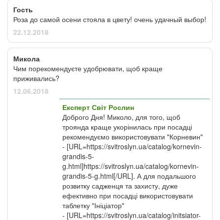
Гость
Роза до самой осени стояла в цвету! очень удачный выбор!
22.12.2018
Микола
Чим порекомендуєте удобрювати, щоб краще
приживались?
12.06.2018
Експерт Світ Рослин
Доброго Дня! Миколо, для того, щоб
троянда краще укорінилась при посадці
рекомендуємо використовувати "Корневин"
- [URL=https://svitroslyn.ua/catalog/kornevin-
grandis-5-
g.html]https://svitroslyn.ua/catalog/kornevin-
grandis-5-g.html[/URL]. А для подальшого
розвитку садженця та захисту, дуже
ефективно при посадці використовувати
таблетку "Ініціатор"
- [URL=https://svitroslyn.ua/catalog/initsiator-